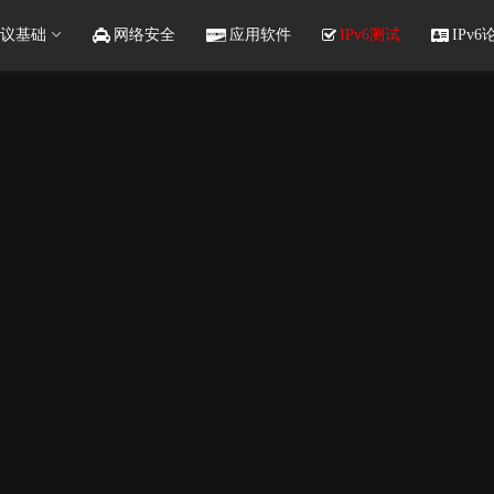
议基础
网络安全
应用软件
IPv6测试
IPv6