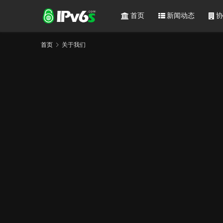
首页
新闻动态
协
首页
关于我们