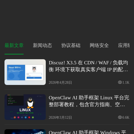
最新文章
新闻动态
协议基础
网络安全
应用软
Discuz! X3.5 在 CDN / WAF / 负载均
衡 环境下获取真实客户端 IP 的配置
方法
2026年4月28日
1.1K
OpenClaw AI 助手框架 Linux 平台完
整部署教程，包含官方指南、空白
服务器部署、国内模型适配和常见
问题解决(2026最新版)
2026年3月12日
6.6K
首
页
OpenClaw AI 助手框架 Windows 平