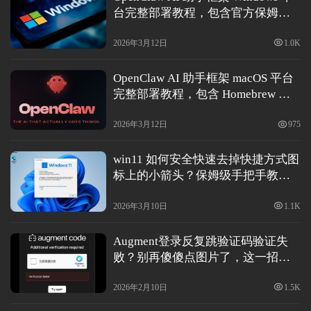
台完整部署教程，包含官方保姆级
教程、PowerShell 一键安装和
新
Docker 双方案(2026 最新版)
2026年3月12日
1.0K
闻
动
OpenClaw AI 助手框架 macOS 平台
态
完整部署教程，包含 Homebrew 安
装、一键脚本和本地模型配置实战
(2026最新版)
2026年3月12日
975
协
win11 如何安全快速去掉快捷方式图
议
标上的小箭头？保姆级手把手教程
基
来了
础
2026年3月10日
1.1K
Augment登录反复跳验证码验证失
网
败？别再傻傻点图片了，这一招教
络
你彻底摆脱人机识别死循环！
安
2026年2月10日
1.5K
全