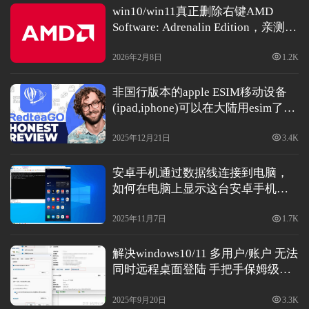
win10/win11真正删除右键AMD
Software: Adrenalin Edition，亲测可
登录
注册
用，网上删除注册表中ACE那个没
应
有用
2026年2月8日
1.2K
用
软
非国行版本的apple ESIM移动设备
件
(ipad,iphone)可以在大陆用esim了！
注册就送 3 刀
2025年12月21日
3.4K
I
P
安卓手机通过数据线连接到电脑，
v
如何在电脑上显示这台安卓手机的
6
画面并可以操控这台手机
测
2025年11月7日
1.7K
试
解决windows10/11 多用户/账户 无法
同时远程桌面登陆 手把手保姆级教
程
I
2025年9月20日
3.3K
P