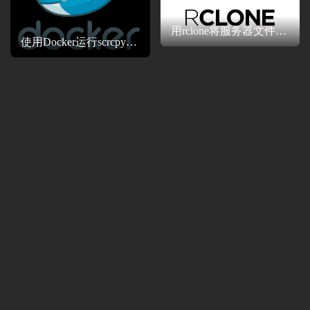
用rclone将服务器文件全自动同步到OneDrive网盘完整教程 以宝塔面板环境为例
使用Docker运行scrcpy-ws：实现Android web远程桌面