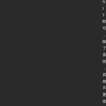
N
I
T