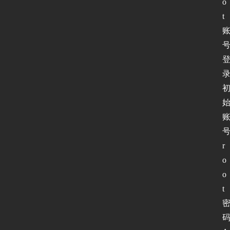
o
t
录
r
o
o
t 