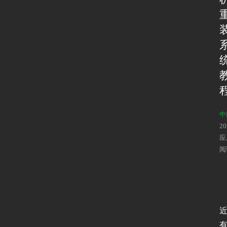
中
2
应
阅