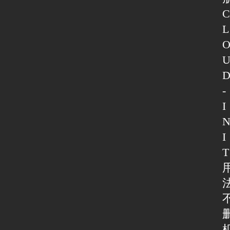
C
L
-
I
I
T