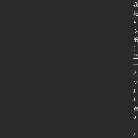
软
件
I
P
v
6
测
试
M
J
J
I
P
v
o
6
r
论
a
坛