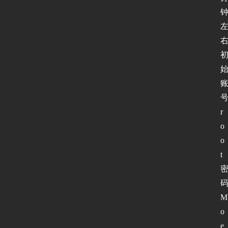
右
r
o
o
t 
M
o
e