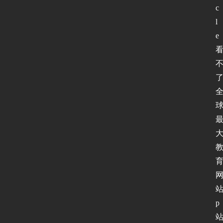
c
l
e
p