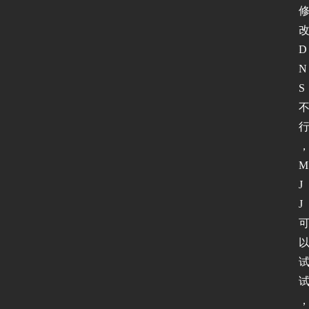
动
态
D
N
协
S
议
基
础
M
J
网
络
J
安
全
登录
注册
应
用