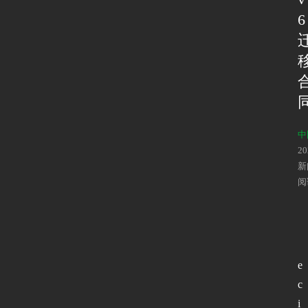
6
中
2
新
阅
e
c
i