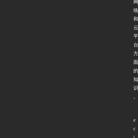
e
c
i