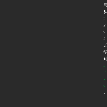
I
P
v
4
I
P
v
6