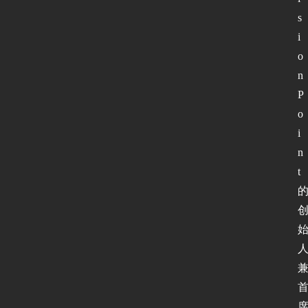
s
i
o
n
P
o
i
n
t