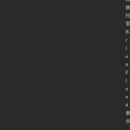
B
r
i
a
n 
F
l
o
o
d