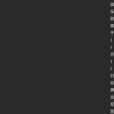
闻
动
态
协
1
议
基
1
础
1
5
网
络
安
全
登录
注册
应