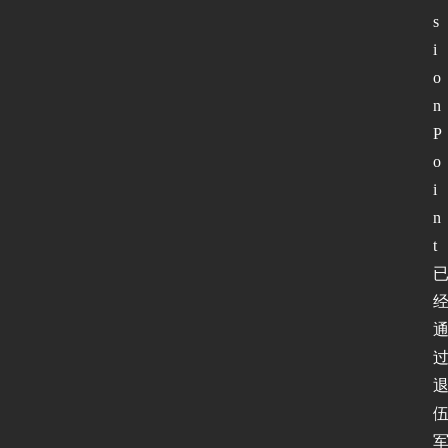
s
i
o
n
P
o
i
n
t