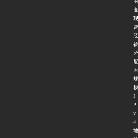
现
I
P
v
4