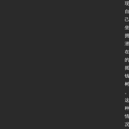
页
新
闻
动
态
协
议
基
础
网
络
安