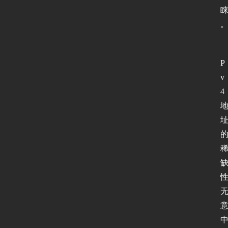
P
v
4