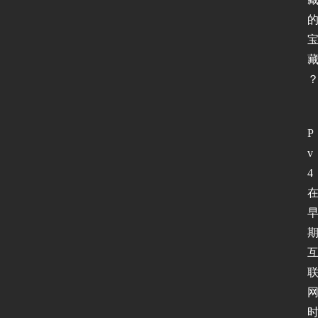
P
v
4