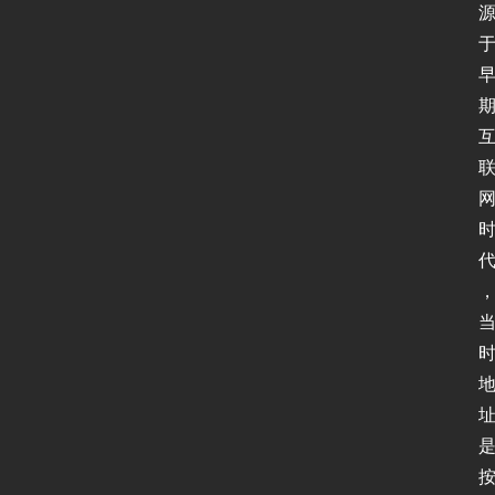
全
登录
注册
应
用
软
件
I
P
v
6
测
试
I