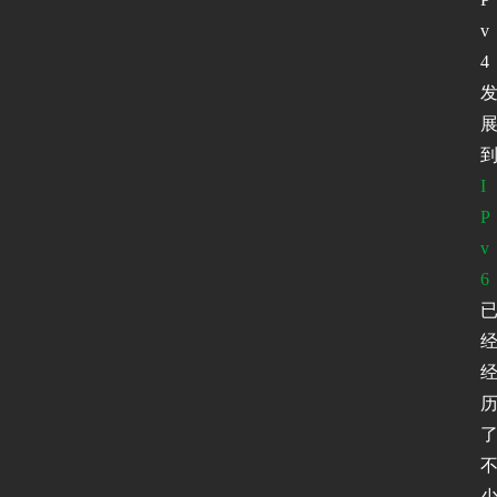
v
4
I
P
v
6