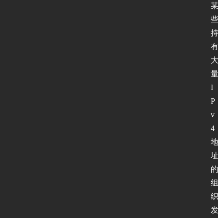
I
P
v
4
首