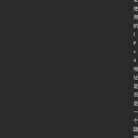
I
P
v
4