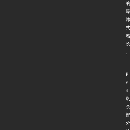
P
v
4