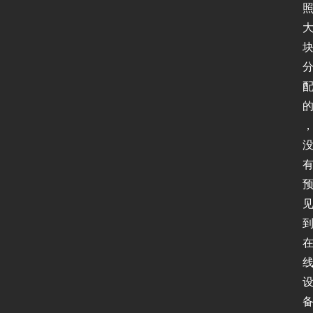
P
v
6
论
坛