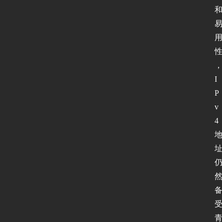
I
P
v
4