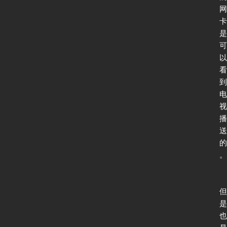
测
网
试
卡
是
可
以
I
看
P
到
v
电
6
视
论
播
坛
送
的
。
但
是
也