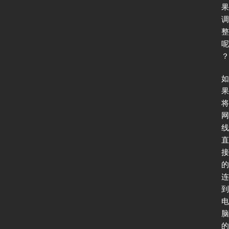
果
调
整
网
呢
络
？
安
全
如
果
将
登录
注册
应
网
用
线
软
直
件
接
的
连
I
到
P
电
v
脑
6
的