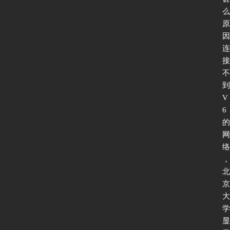
么
原
因 
连
接
不
到
V
6
的
网
络
，
北
京
大
学
显