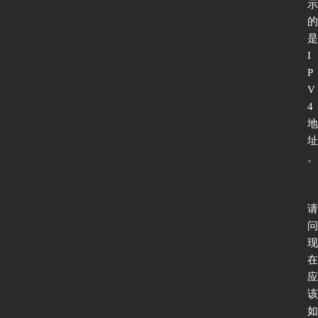
示
的
是
I
P
首
V
页
4
地
址
新
。
闻
动
态
请
问
现
协
在
议
应
基
该
础
如