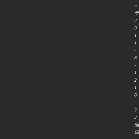
n 
于 
2
0
1
1
-
8
-
1
2 
1
8
:
2
2 
编