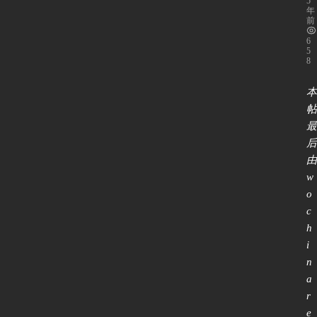
5
年
前
6
5
8
本
帖
最
后
由 
w
o
c
h
i
n
a
r
e