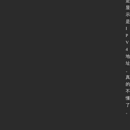
是
显
示
是
I
P
V
4
地
址
。
真
的
不
懂
了
。