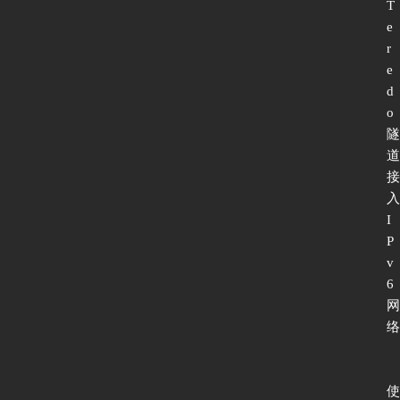
T
e
r
e
d
o
隧
道
接
入
I
P
v
6
网
络
使