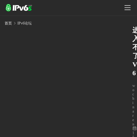
首页
IPv6论坛
6
w
o
c
h
i
n
a
r
e
n
1