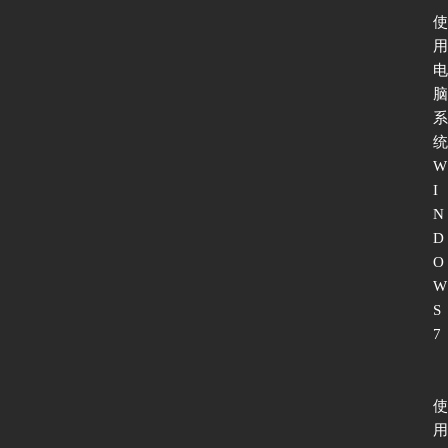
使
用
电
脑
系
统 
W
I
N
D
O
W
S 
7
使
用