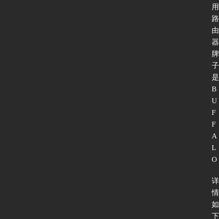
用
路
由
器
牌
子
是 
B
U
F
F
A
L
O
详
情
如
下