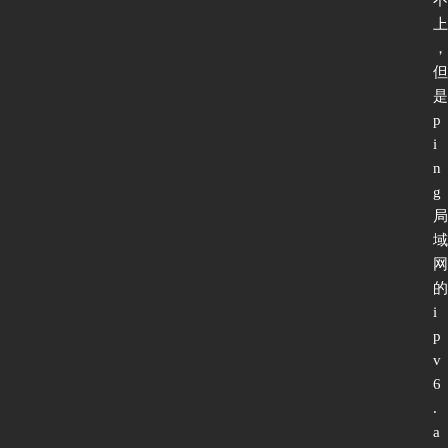
上
，
但
是
p
i
n
g
局
域
网
的
i
p
v
6
.
a