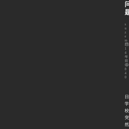
s
u
z
e
m
1
4
年
前
8
4
0
日
学
校
突
然