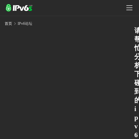
首页
IPv6论坛
i
p
v
6