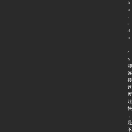
h
u
.
e
d
u
.
c
n
却
连
接
速
度
超
快
，
是
不