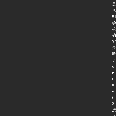
是
说
明
学
校
确
实
是
断
了
c
e
首
r
页
n
e
t
新
2
闻
接
动
入