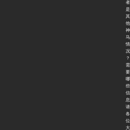
软
者
件
是
其
他
神
I
马
P
情
v
况
6
？
测
需
试
要
哪
些
I
信
P
息
v
请
6
各
论
位
坛
大