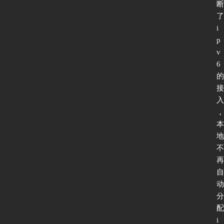
断
了
i
p
v
6
的
接
入
，
本
地
不
再
自
动
分
配
i