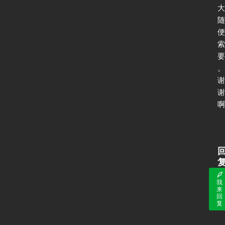
大
随
便
索
要
。
谢
谢
啊
我
来
回
复