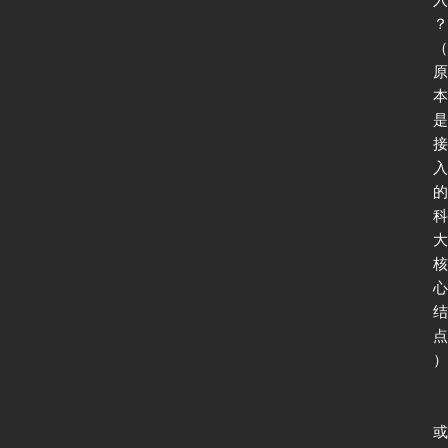
态
？
（
原
本
协
是
议
接
基
入
础
的
科
大
网
核
络
心
安
结
全
点
）
登录
注册
应
用
或