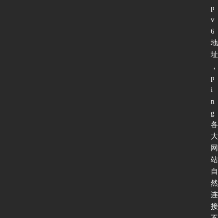
p
v
6
地
址
，
p
i
n
g
各
大
网
站
自
然
连
接
不