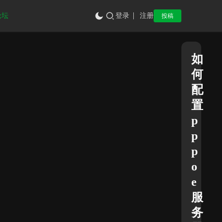
论坛
登录
注册
投稿
如
何
配
置
p
p
p
o
e
服
务