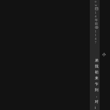
o
w
1
4
年
前
1
1
4
7
小
弟
我
初
来
乍
到
，
对
i