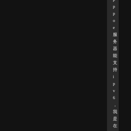
p
p
o
e
服
务
器
能
支
持
i
p
v
6
，
我
是
在