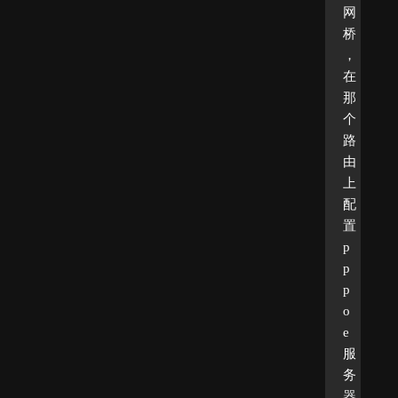
网
桥
，
在
那
个
路
由
上
配
置
p
p
p
o
e
服
务
器