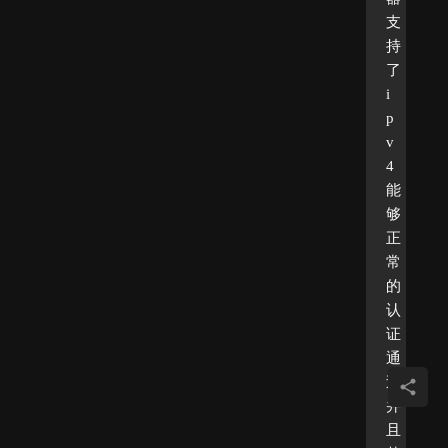
支
持
了
i
p
v
4
能
够
正
常
的
认
证
通
过
并
且