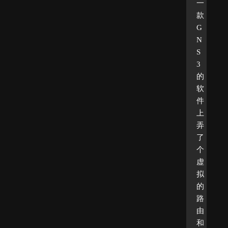
一
款
G
N
S
3
的
软
件
上
弄
了
个
虚
拟
的
路
由
和