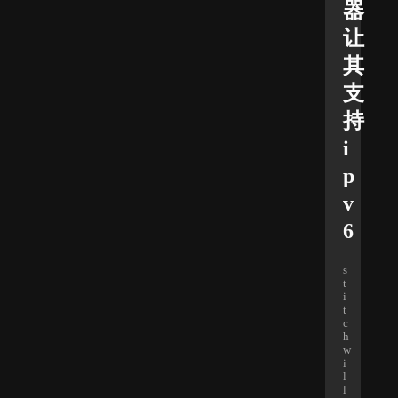
器
让
其
支
持
i
p
v
6
s
t
i
t
c
h
w
i
l
l