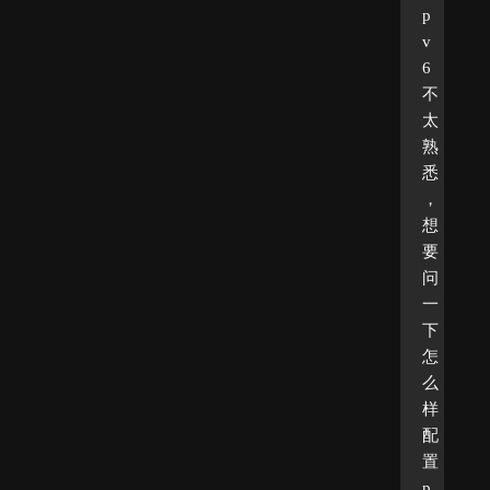
p
v
6
不
太
熟
悉
，
想
要
问
一
下
怎
么
样
配
置
p