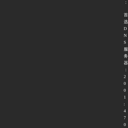
：
首
选
D
N
S
服
务
器
：
2
0
0
1
:
4
7
0