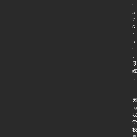
i
n
7 
6
4
b
i
t
系
统
，
因
为
我
学
校
自