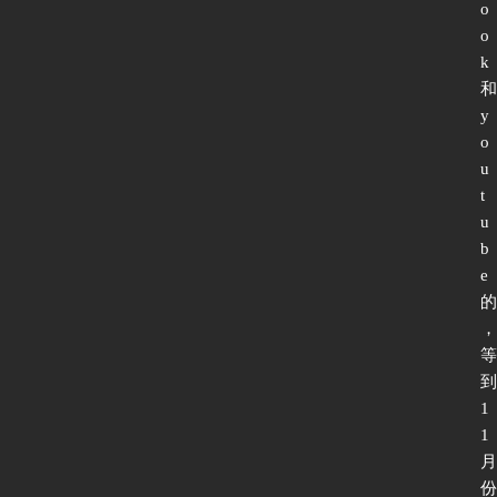
o
o
网
k
络
和
安
y
全
o
u
t
登录
注册
应
u
用
b
软
e
件
的
，
等
I
到
P
1
v
1
6
月
测
份