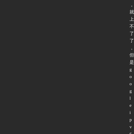
试
，
就
上
不
I
了
P
了
v
，
6
但
论
是
坛
g
o
o
g
l
e 
i
p
v
6