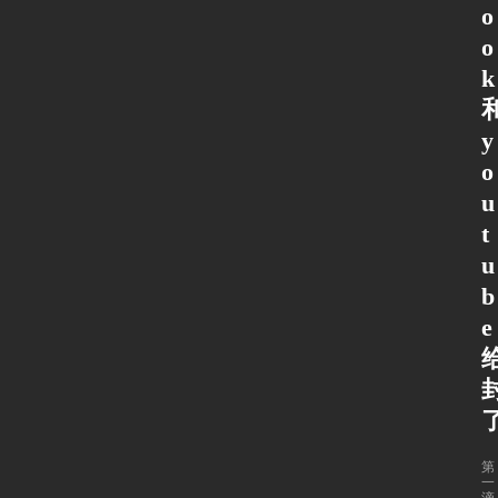
o
o
k
y
o
u
t
u
b
e
第
一