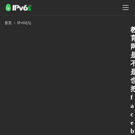
首页
IPv6论坛
f
a
c
e
b