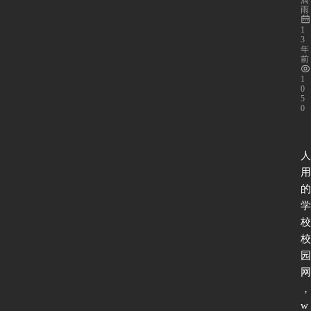
滴
雨
1
3
年
前
1
0
5
0
人
用
的
学
校
校
园
网
，
w