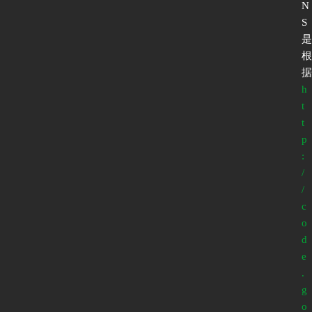
N
S
是
根
据
h
t
t
p
:
/
/
c
o
d
e
.
g
o