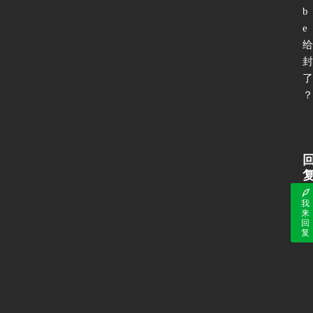
b
e
给
封
了
？
我
来
回
复