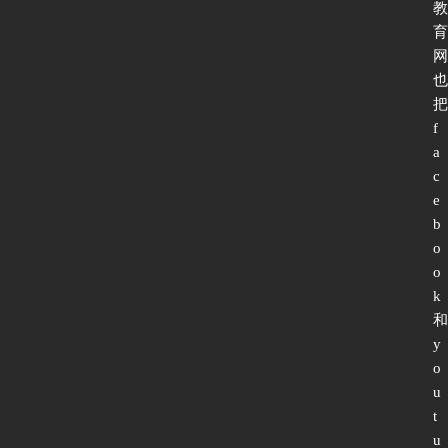
教
育
网
也
把
f
a
c
e
b
o
o
k
和
y
o
u
t
u