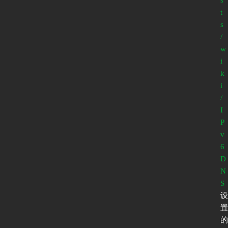
t
s
/
w
i
k
i
/
I
P
v
6
D
N
S
设
置
的