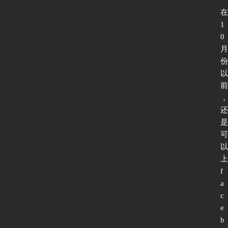
在
1
0
首
月
页
份
以
前
新
，
闻
还
动
是
态
可
以
上
f
协
a
议
c
基
e
础
b