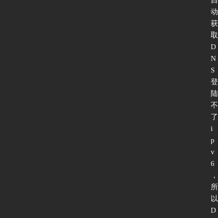
动
获
取
D
N
S
登
陆
不
了
i
p
v
6
，
所
以
D