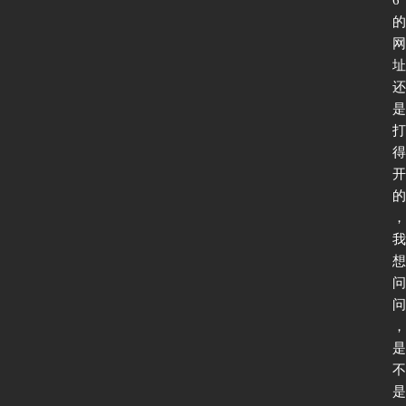
的
网
址
还
是
打
得
开
的
，
我
想
问
问
，
是
不
是