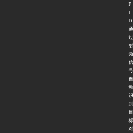
F
I
D