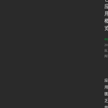
中
2
应
阅