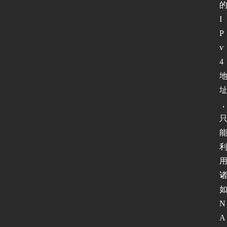
I
P
v
4
N
A