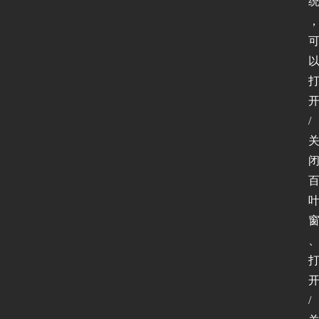
P
v
6
论
坛
/
/