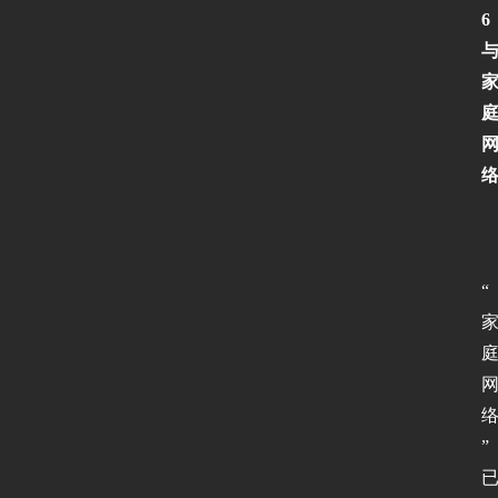
6
“
”