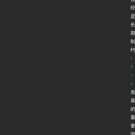
I
P
v
6