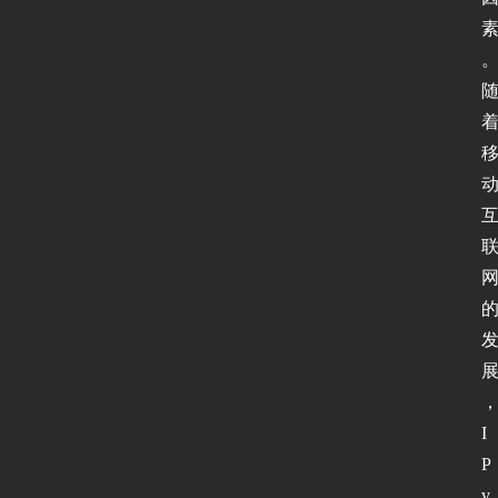
I
P
v