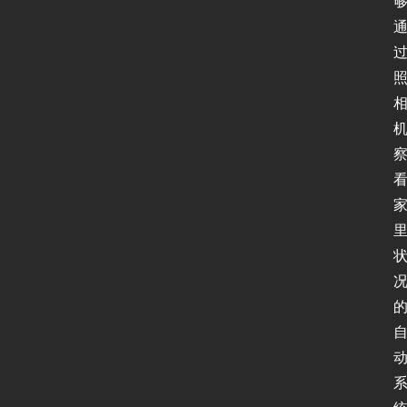
全
登录
注册
应
用
软
件
I
P
v
6
测
试
I