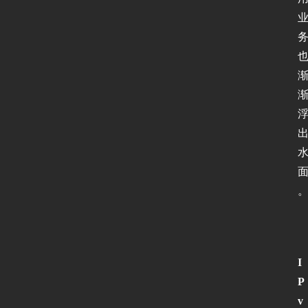
I
P
v