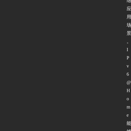
页
新
闻
动
态
I
P
v
协
6
议
基
@
础
H
o
m
网
e
络
安