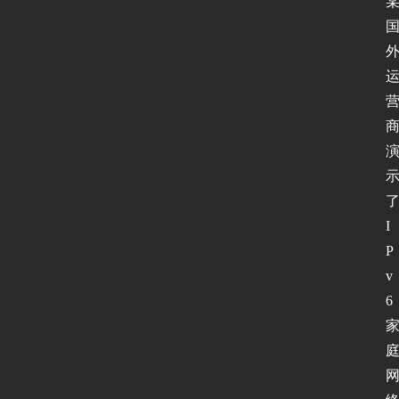
I
P
v
6
首