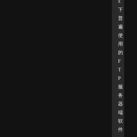
x
下
普
遍
使
用
的
F
T
P
服
务
器
端
软
件