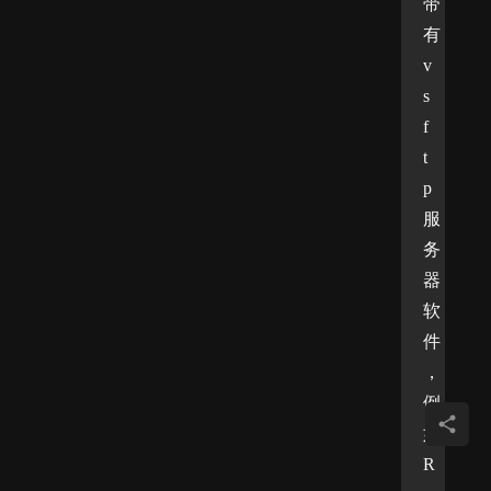
带
有
v
s
f
t
p
服
务
器
软
件
，
例
如 
R