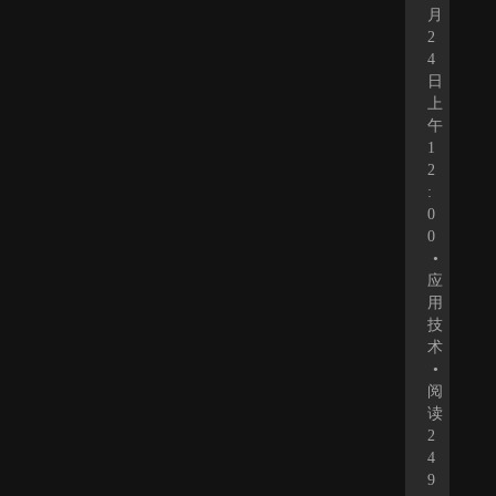
月
2
4
日
上
午
1
2
:
0
0
•
应
用
技
术
•
阅
读
2
4
9