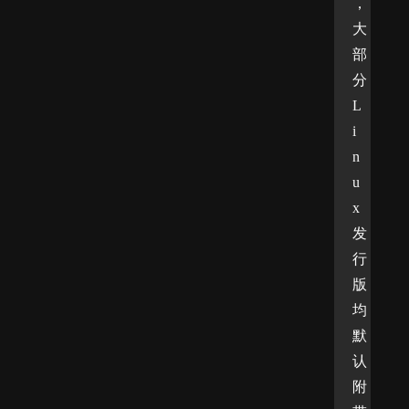
，
大
部
分
L
i
n
u
x
发
行
版
均
默
认
附