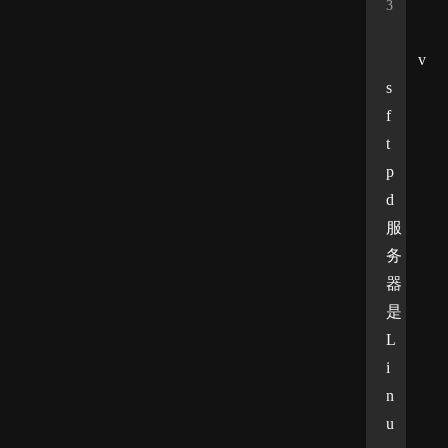
3
v
s
f
t
p
d 
服
务
器
是
L
i
n
u