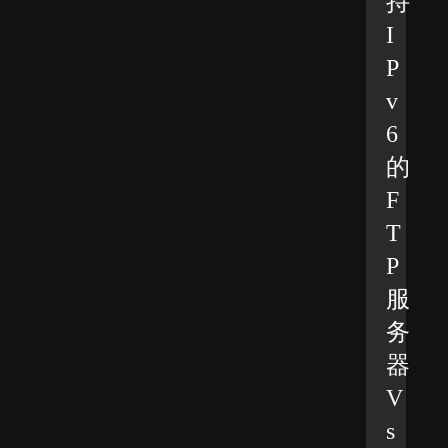
持
I
P
v
6
的
F
T
P
服
务
器
V
s