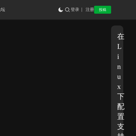
论坛
登录
注册
投稿
在
L
i
n
u
x
下
配
置
支