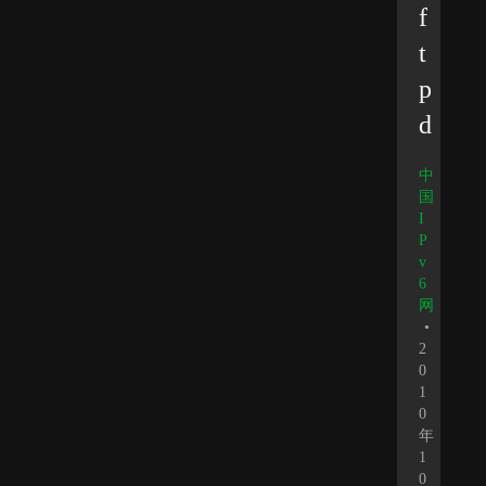
f
t
p
d
中
国
I
P
v
6
网
•
2
0
1
0
年
1
0