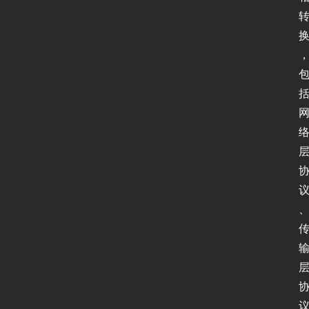
全
登录
注册
应
用
软
件
I
P
v
6
测
试
I