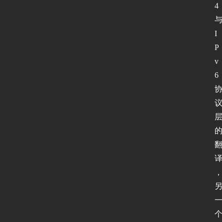
4
I
P
v
6