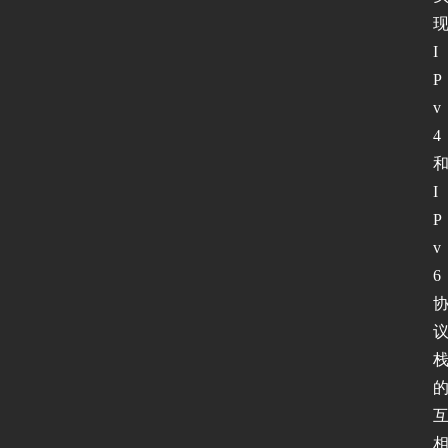
页
I
P
新
闻
v
动
4
态
I
P
协
v
议
6
基
础
网
络
安