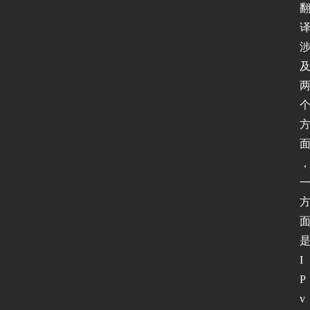
I
P
v