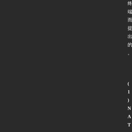
(
1
)
N
A
T