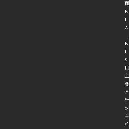
B
I
A
B
I
S