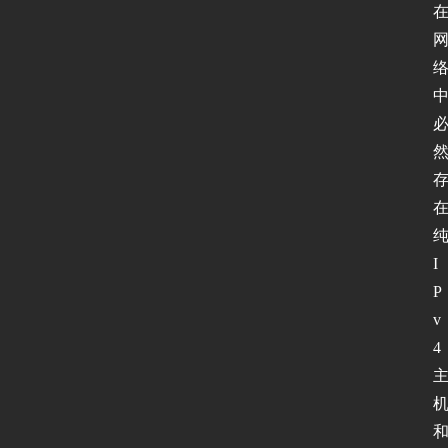
I
P
v
4