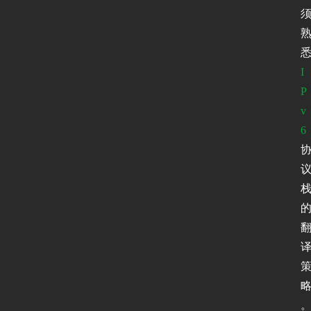
I
P
v
6