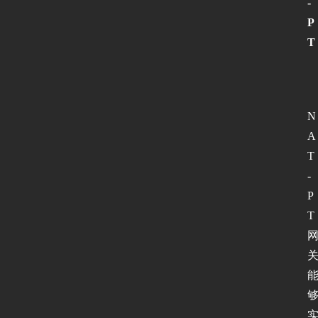
-
P
T
N
A
T
-
P
T
首