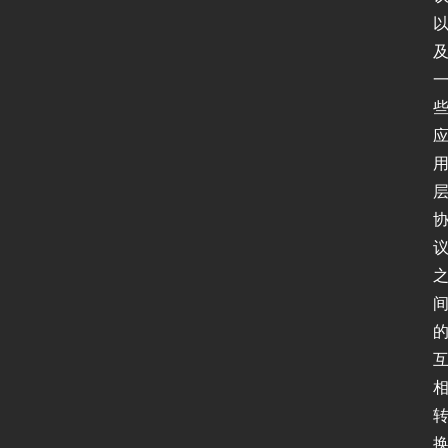
P
v
6
论
坛