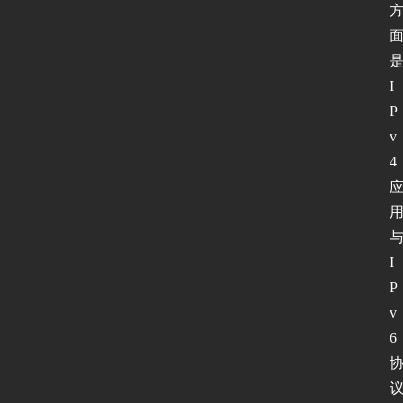
I
P
v
4
I
P
v
6