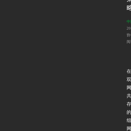
中
2
协
阅