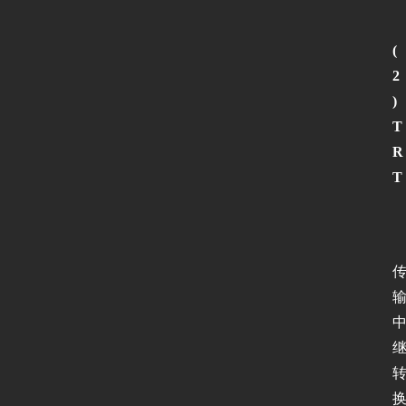
(
2
)
T
R
T