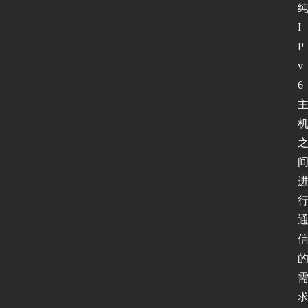
I
P
v
6