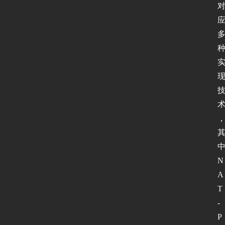
N
A
T
-
P