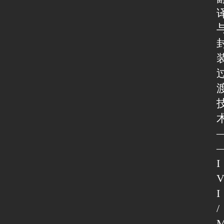
I
I
/