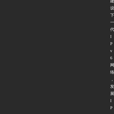
I
P
v
6 
I
P