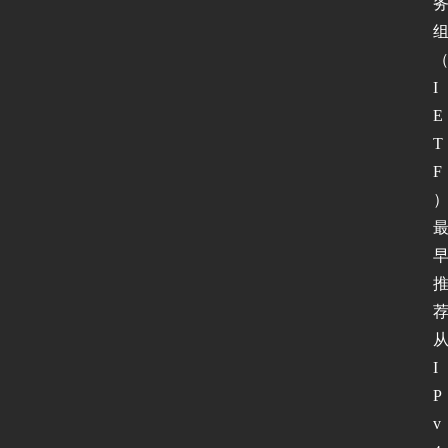
I
E
T
F
I
P
v