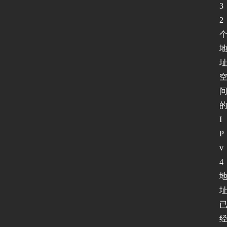
3
2 
I
P
v
4 