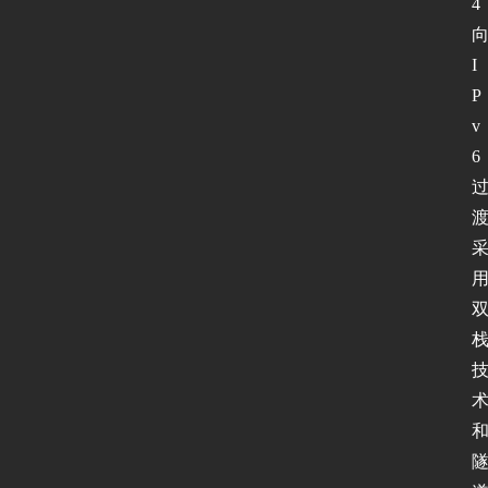
4
I
P
v
6 