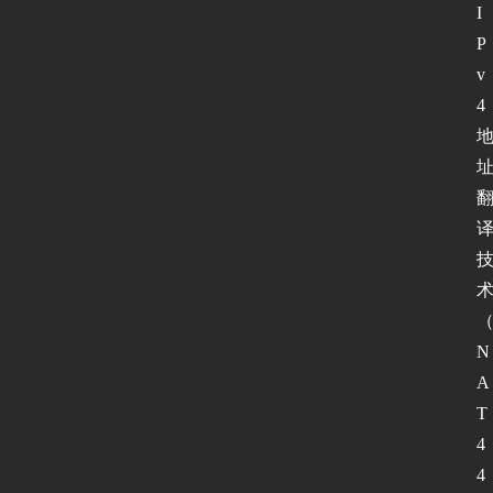
I
P
v
4 
N
A
T
4
4