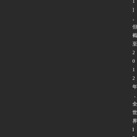
1
]
2
0
1
2
I