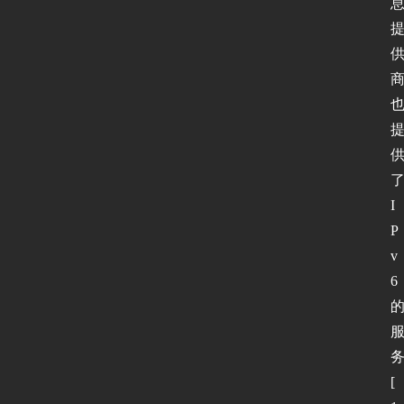
I
P
v
6 
[