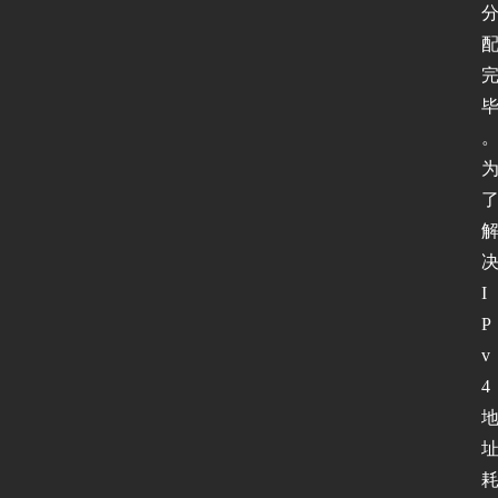
I
P
v
4 