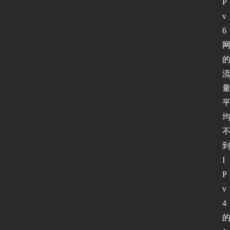
P
v
6 
I
P
v
4 