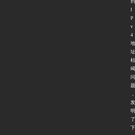
全
I
P
登录
注册
应
v
用
4 
软
件
I
P
v
6
测
试
I