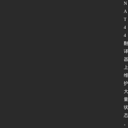
N
A
T
4
4 