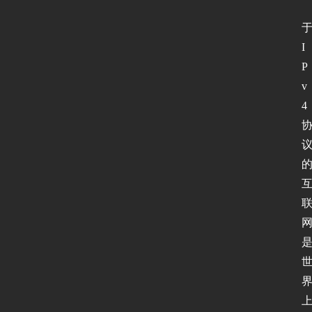
I
P
v
4 