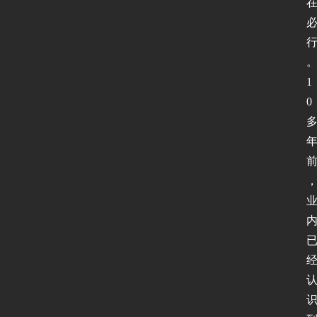
页
新
闻
1
动
0 
态
协
议
基
础
网
络
安