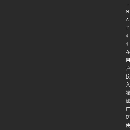
N
A
T
4
4 