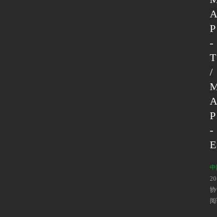
P
-
T
/
P
-
E
中
2
协
阅