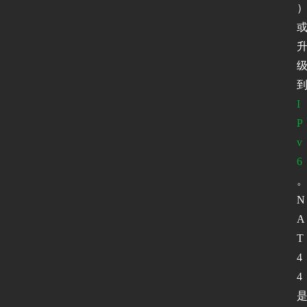
I
P
v
6
N
A
T
4
4 