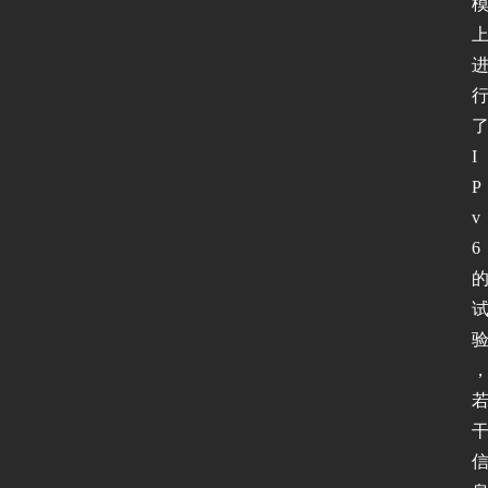
I
P
v
6 