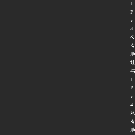
I
P
v
4 
I
P
v
4