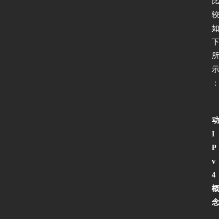
I
P
v
4