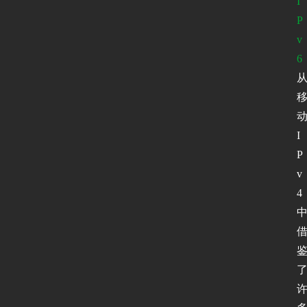
I
P
v
6
I
P
v
4