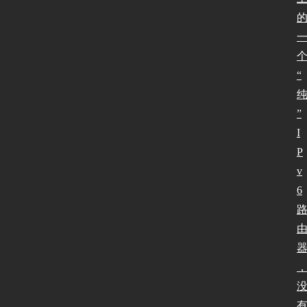
软
件
“
I
P
”
v
I
6
测
P
试
v
6
I
P
v
6
论
坛