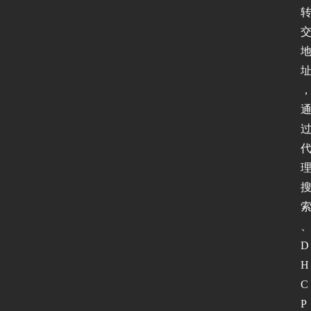
D
H
C
P