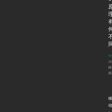
中
2
移
阅