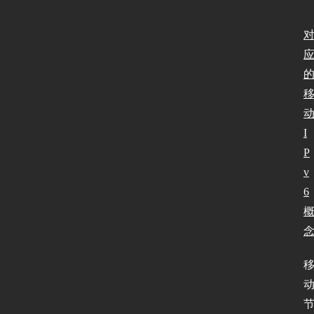
I
P
v
6