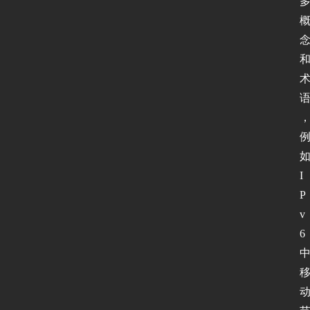
I
P
v
6