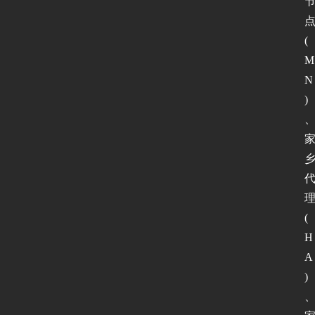
(
M
N
)
(
H
A
)