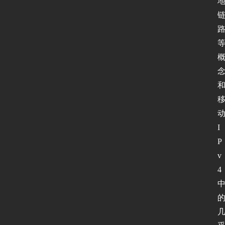
I
P
v
4