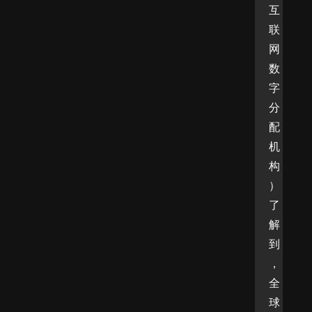
互
联
网
数
字
分
配
机
构
）
了
解
到
，
全
球