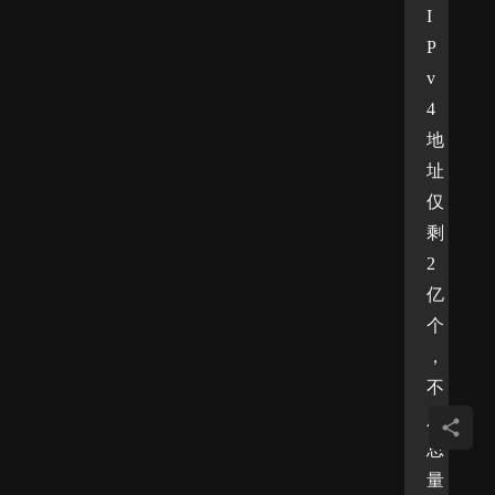
I
P
v
4
地
址
仅
剩
2
亿
个
，
不
足
总
量