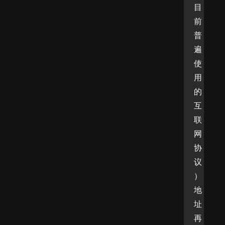
目
前
普
遍
使
用
的
互
联
网
协
议
）
地
址
再