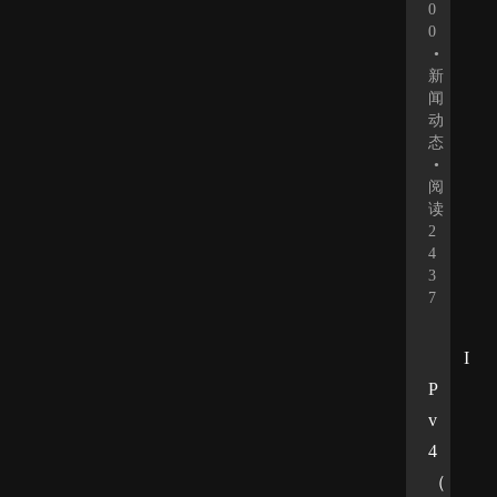
0
0
•
新
闻
动
态
•
阅
读
2
4
3
7
I
P
v
4
（