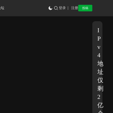
论坛
登录
注册
投稿
I
P
v
4
地
址
仅
剩
2
亿