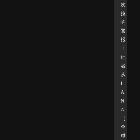
次
拉
响
警
报
！
记
者
从
I
A
N
A
（
全
球