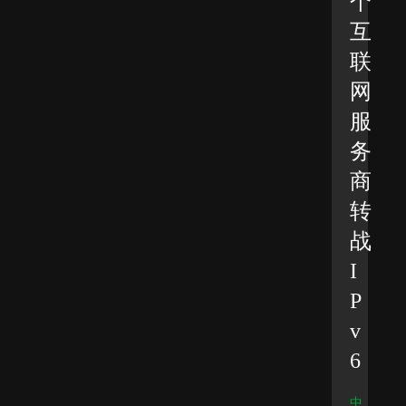
个
互
联
网
服
务
商
转
战
I
P
v
6
中