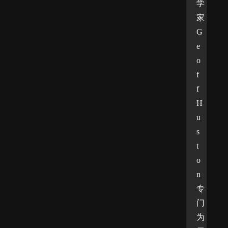
学
家
G
e
o
f
f 
H
u
s
t
o
n 
专
门
为