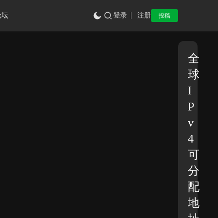
论坛
登录
注册
投稿
全
球
I
P
v
4
可
分
配
地