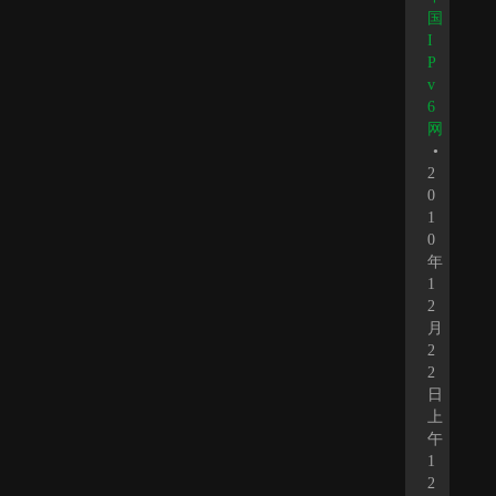
国
I
P
v
6
网
•
2
0
1
0
年
1
2
月
2
2
日
上
午
1
2