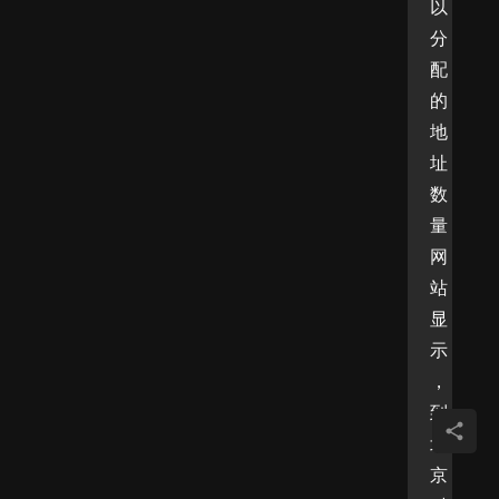
以
分
配
的
地
址
数
量
网
站
显
示
，
到
北
京