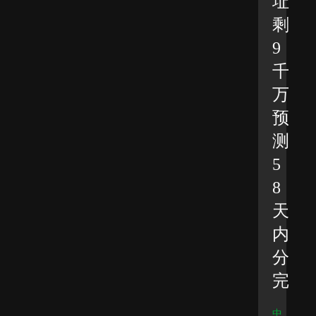
址
剩
9
千
万
预
测
5
8
天
内
分
完
中