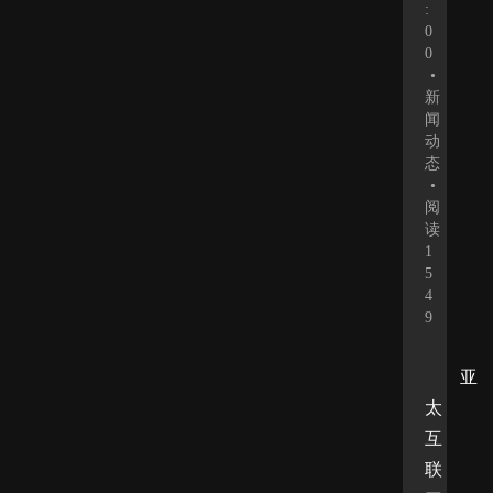
:
0
0
•
新
闻
动
态
•
阅
读
1
5
4
9
亚
太
互
联