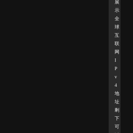
展
示
全
球
互
联
网
I
P
v
4
地
址
剩
下
可