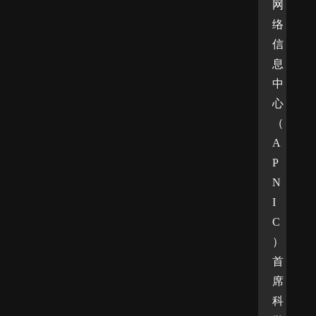
网
络
信
息
中
心
（
A
P
N
I
C
）
首
席
科