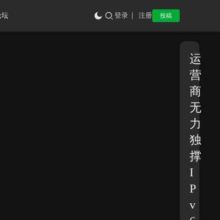
论坛
登录
注册
投稿
运
营
商
无
力
独
撑
I
P
v