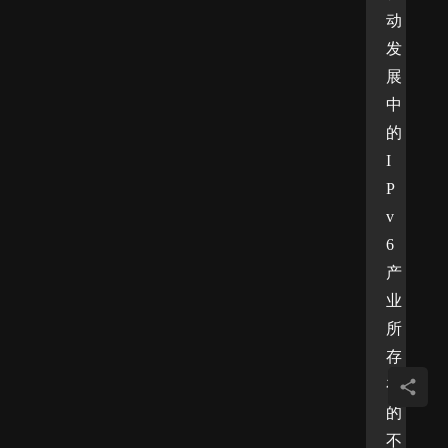
动
发
展
中
的
I
P
v
6
产
业
所
存
在
的
不