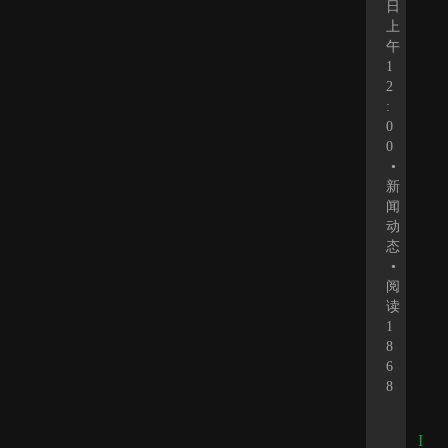
日
上
午
1
2
:
0
0
•
新
闻
动
态
•
阅
读
1
8
6
8
I