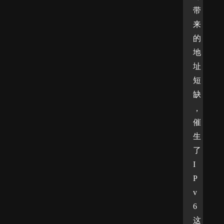
带
来
的
地
址
短
缺
，
催
生
了
I
P
v
6
这