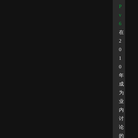
P
v
6
在
2
0
1
0
年
成
为
业
内
讨
论
的