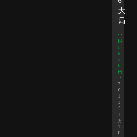
6
大
局
中
国
I
P
v
6
网
•
2
0
1
1
年
1
月
1
0