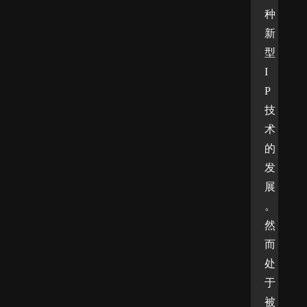
种
新
型
I
P
技
术
的
发
展
。
然
而
处
于
被