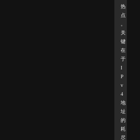
热
点
。
关
键
在
于
I
P
v
4
地
址
的
耗
尽