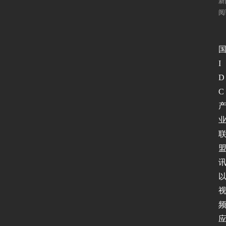
新
阅
I
D
C
讯