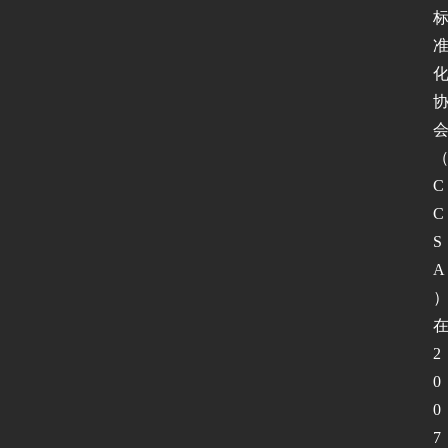
C
C
S
A
2
0
0
7