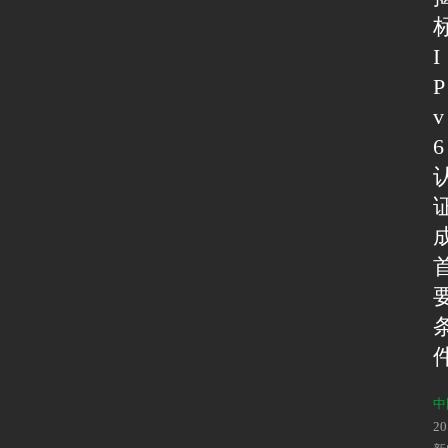
I
P
v
6
中
2