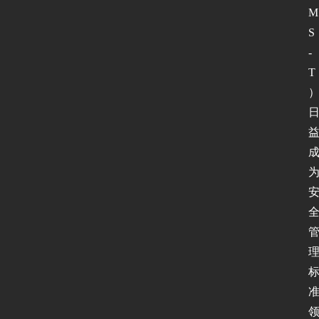
M
S
-
T