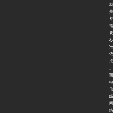
网
络
安
全
登录
注册
应
用
软
件
I
P
v
6
测