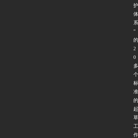
”
2
0