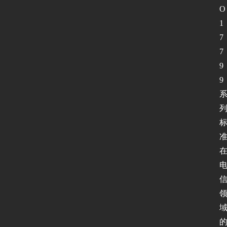
O 
1
7
7
9
9