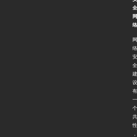
首
页
新
闻
动
态
协
议
基
础