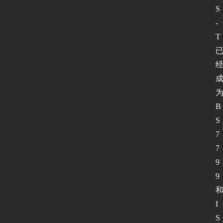
S
-
T
B
S 
7
7
9
9
I
S