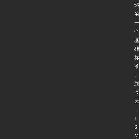
I
S
M