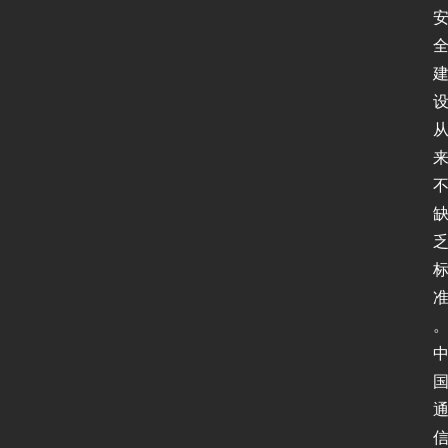
试
I
P
v
6
论
坛