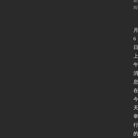
新
阅
6
息