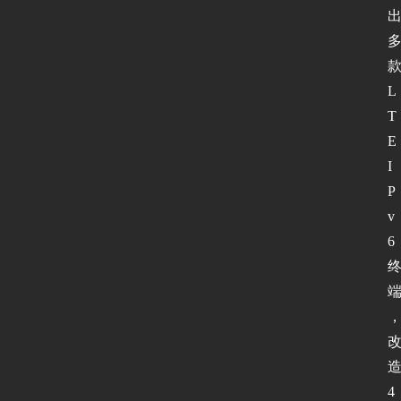
软
件
L
I
T
P
E 
v
I
6
P
测
v
试
6
I
P
v
6
论
4
坛