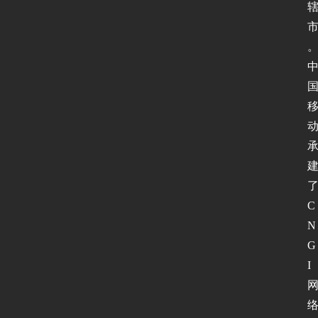
C
N
G
I