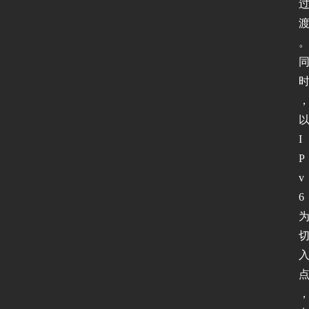
I
P
v
6