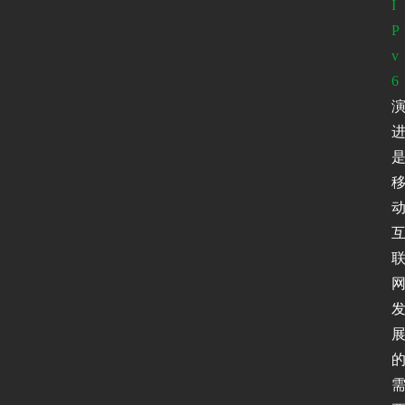
I
P
v
6