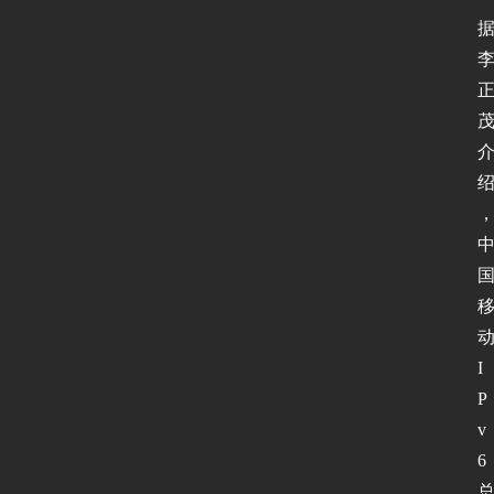
I
P
v
6