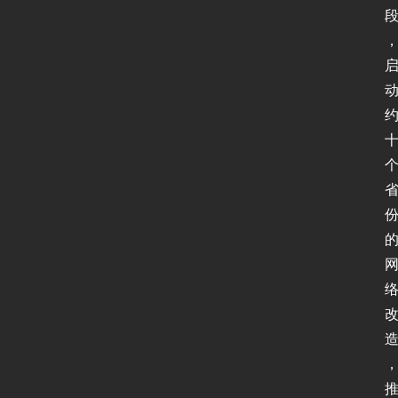
动
态
协
议
基
础
网
络
安
全
登录
注册
应
用