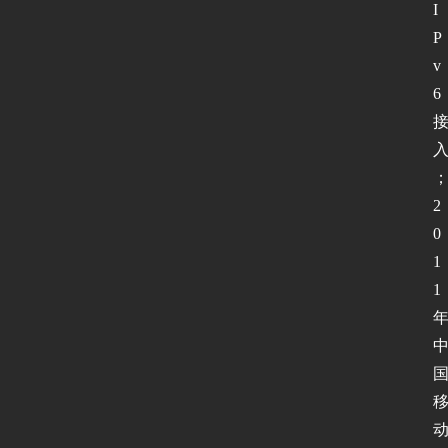
I
P
v
6
2
0
1
1