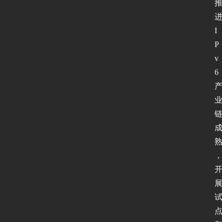
I
P
v
6