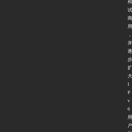
I
P
v
6