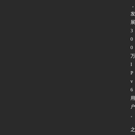
3
0
0
I
P
v
6