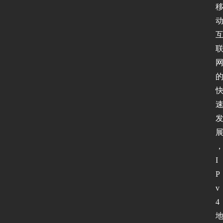
I
P
v
4