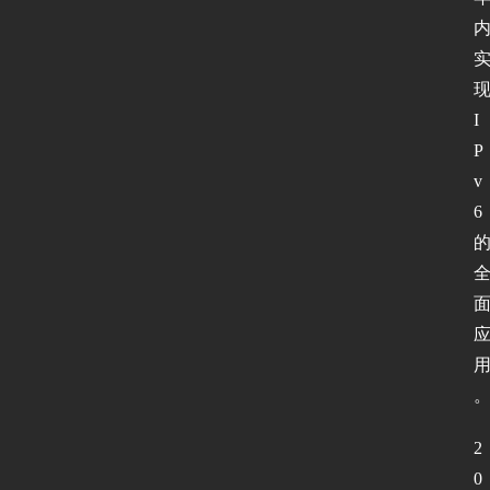
I
P
v
6
2
0