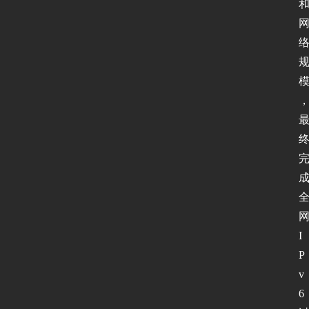
I
P
v
6