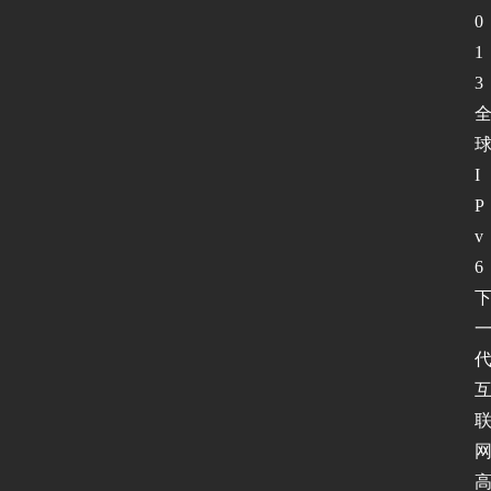
0
1
3
I
P
v
6