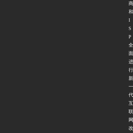
I
S
P