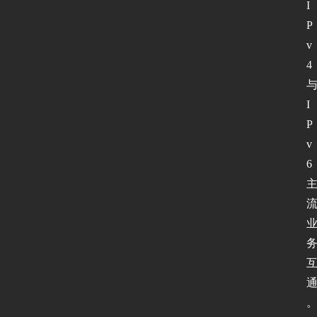
I
P
v
4
I
P
v
6