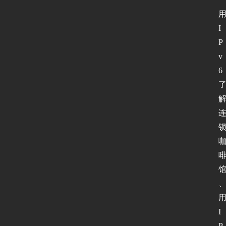
I
P
v
6
I
P