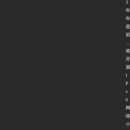
3
I
P
v
6