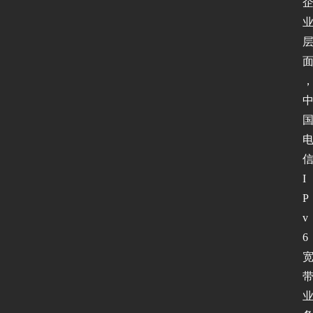
I
P
v
6