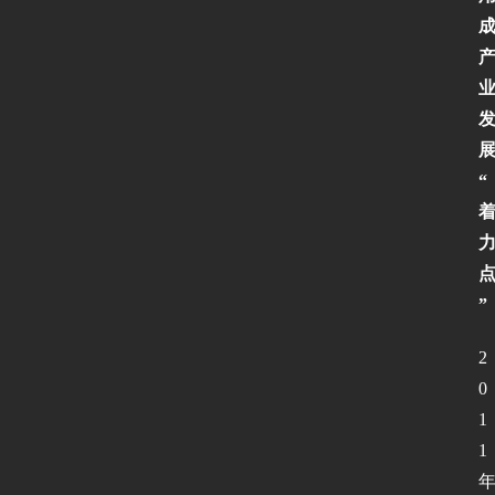
“
”
2
0
1
1