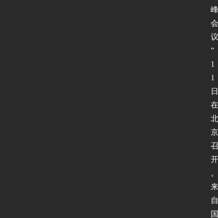
”
1
1