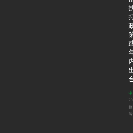
中
2
新
阅