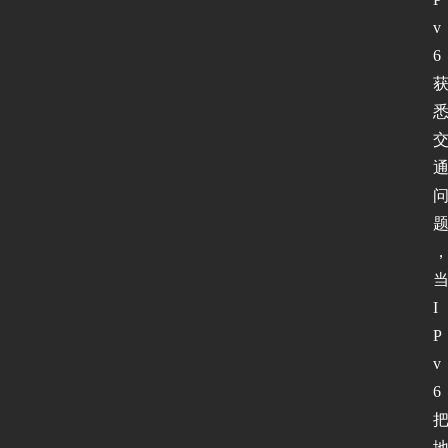
v
6
I
P
v
6