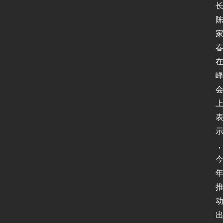
全
登录
注册
应
用
软
件
I
P
v
6
测
试
I