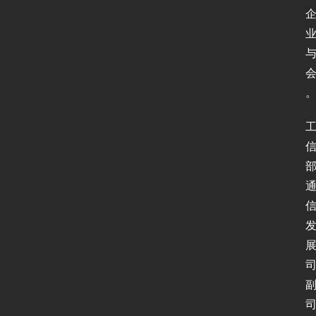
页
新
闻
动
态
协
议
基
础
网
络
安