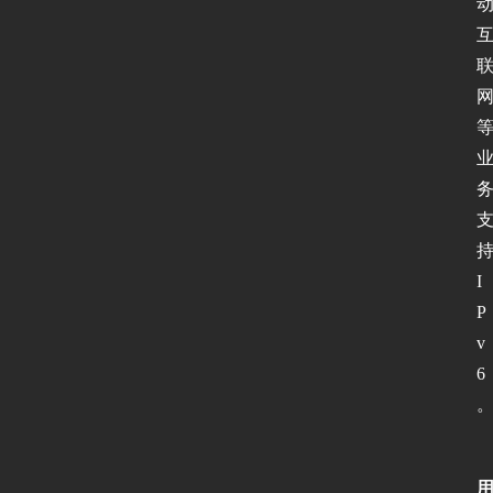
I
P
v
6