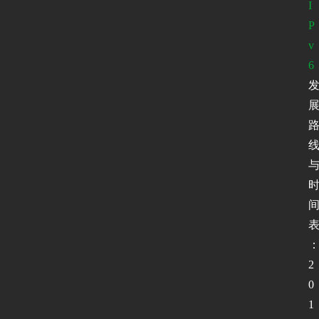
I
P
v
6
2
0
1