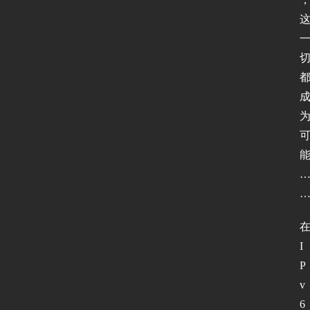
I
P
v
6