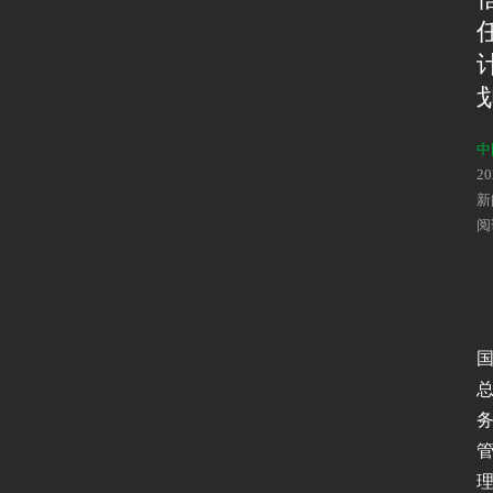
中
2
新
阅