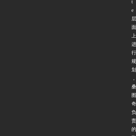
t
全
e
登录
注册
应
用
软
件
I
P
v
6
测
试
I