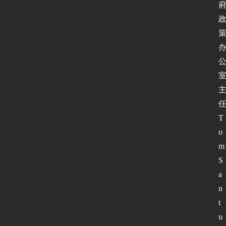
T
o
m 
S
a
n
t
u