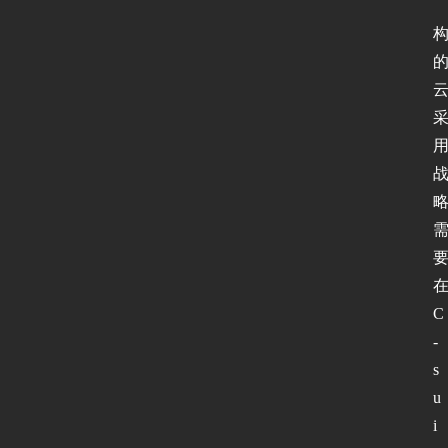
页
新
闻
动
态
协
议
基
础
C
-
s
网
u
络
i
安