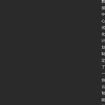
P
v
6
论
坛