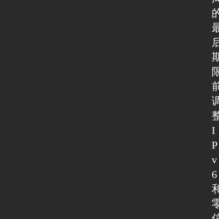
I
P
v
6