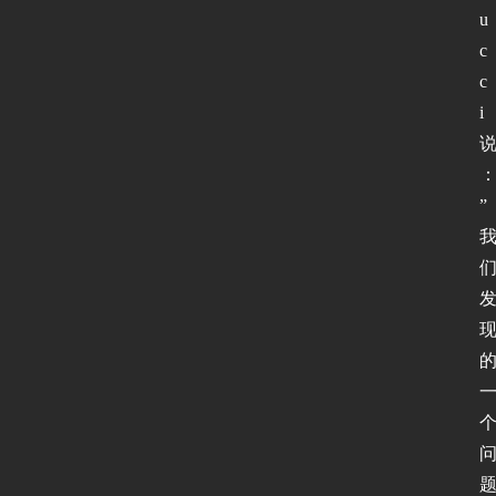
u
c
c
i
”