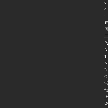
c
c
i
A
T
A
R
C