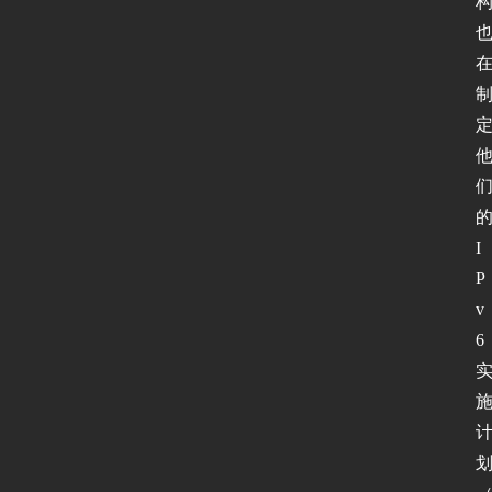
I
P
v
6