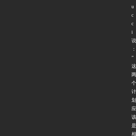
u
c
c
i
”