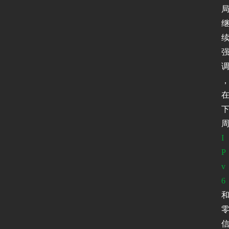
I
P
v
6