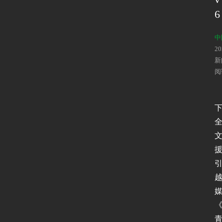
6
中
2
新
阅