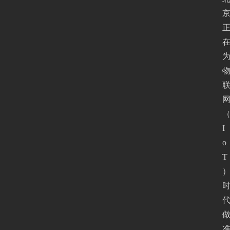
I
o
T