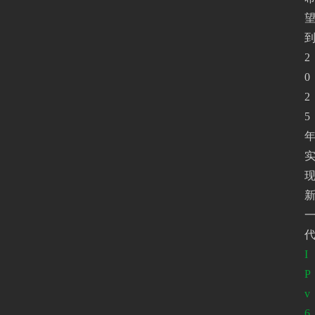
2
0
2
5
I
P
v
6