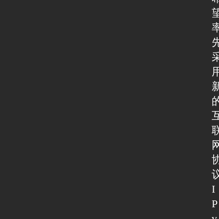
I
P
v