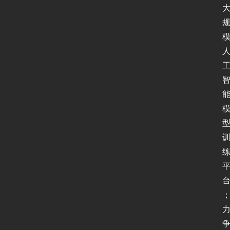
动
态
协
议
基
础
网
络
安
全
登录
注册
应
用