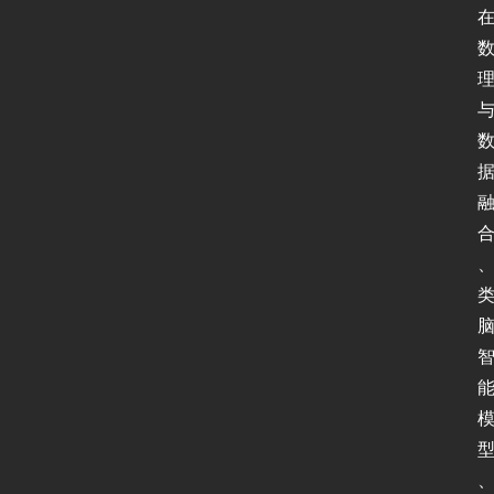
软
件
I
P
v
6
测
试
I
P
v
6
论
坛