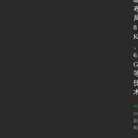
8
6
中
2
新
阅