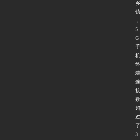
5
G
首
页
新
闻
动
态
3