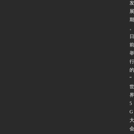
“
5
G