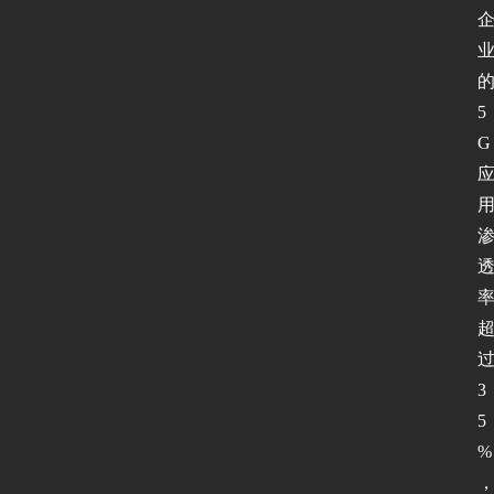
5
G
3
5
%