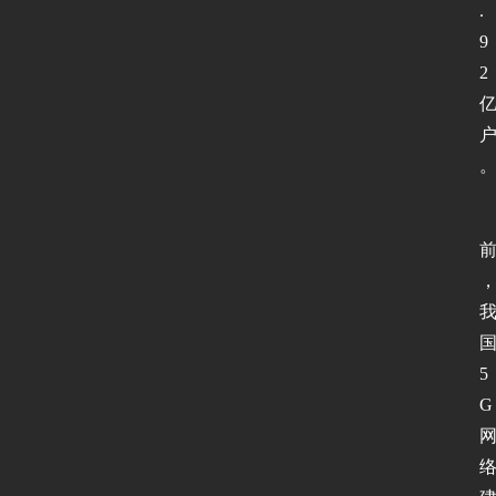
协
.
议
9
基
2
础
网
络
安
全
登录
注册
应
用
5
软
G
件