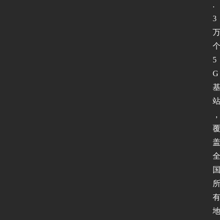
.
3
5
G