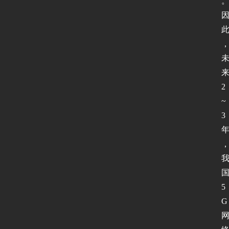
2
~
3
5
G