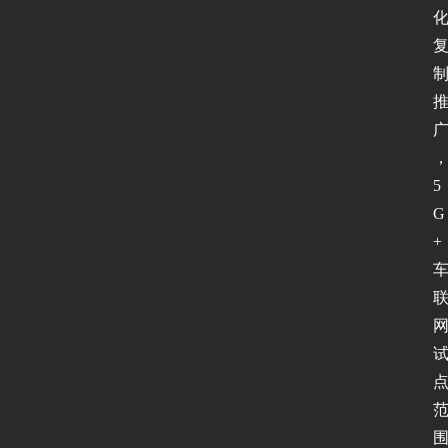
5
G
+