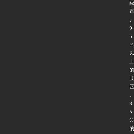
9
5
%
3
5
%