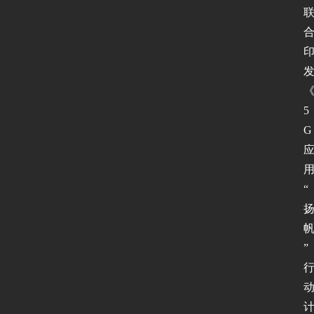
5
G
“
”