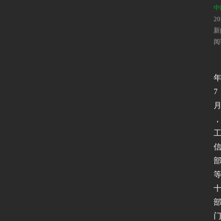
中
2
新
阅
7