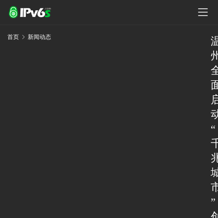
首页
新闻动态
“
”