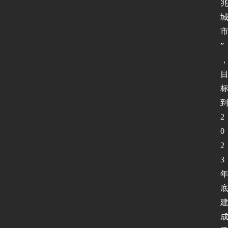
”
2
0
2
3