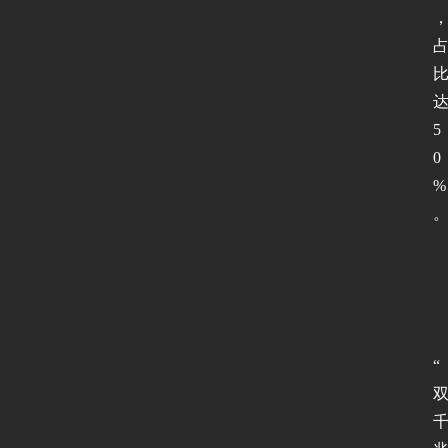
5
0
%
“