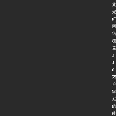
3
4
0