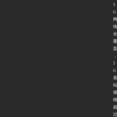
5
G
5
G