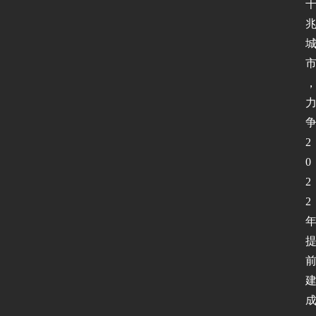
2
0
2
2