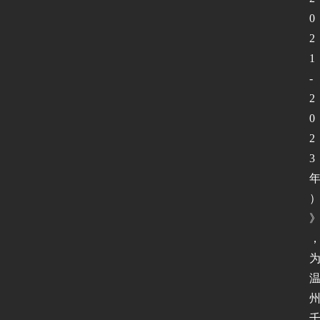
0
网
2
络
1
安
-
全
2
0
登录
注册
2
应
3
用
软
件
I
P
v
6
测