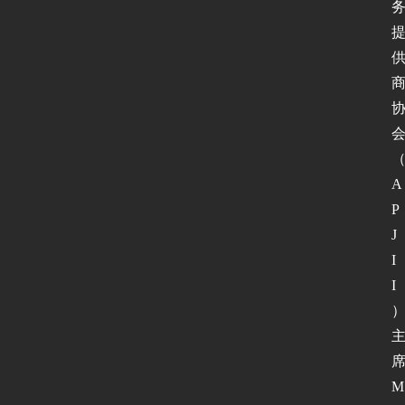
A
P
J
I
I
M