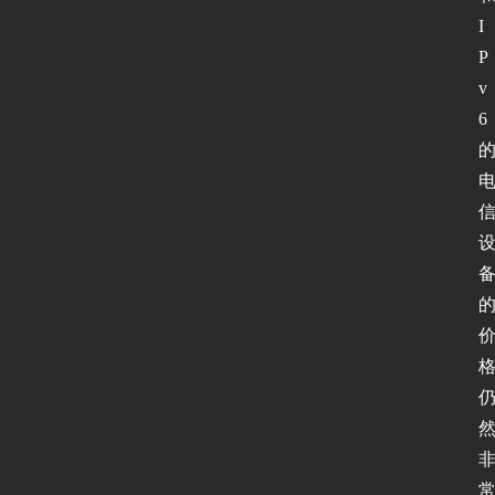
I
P
v
6