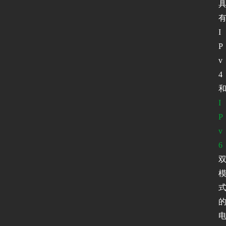
I
P
v
4
I
P
v
6