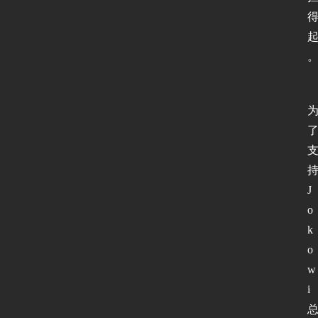
J
o
k
o
w
i