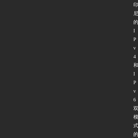
I
P
v
4
I
P
v
6