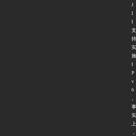
J
I
I
I
P
v
6