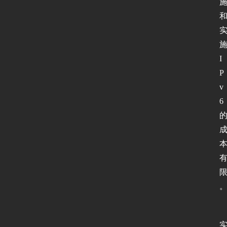
网
络
安
I
全
P
v
登录
注册
应
6
用
软
件
I
P
v
6
测