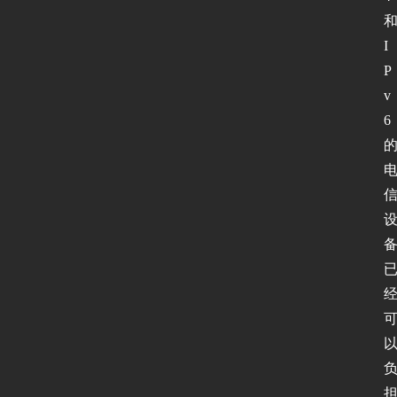
I
P
v
6