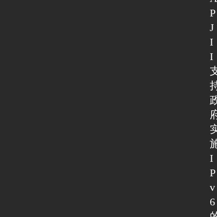
P
J
I
I
I
P
v
6