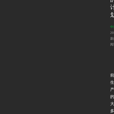
中
2
新
阅