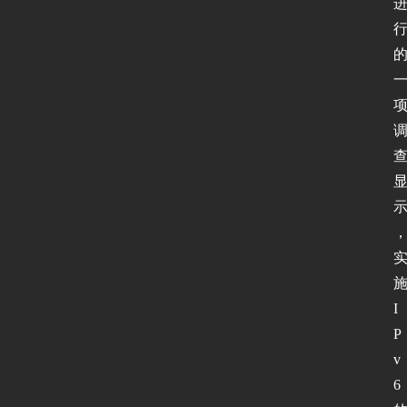
I
P
v
6