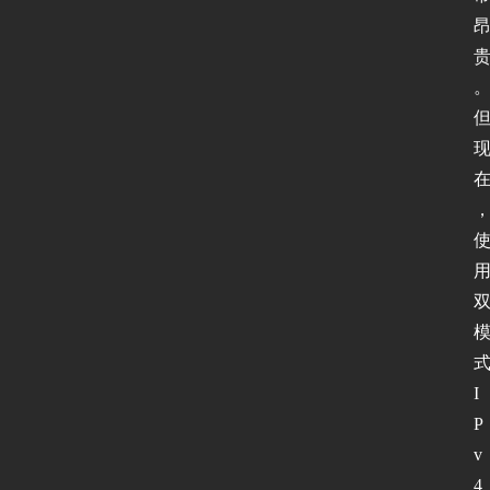
I
P
v
4