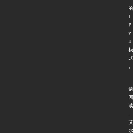
I
P
v
4