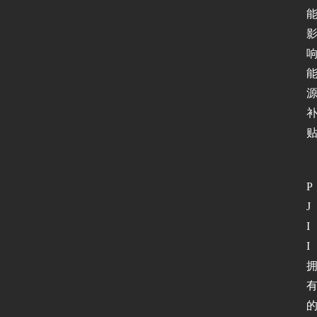
P
J
I
I