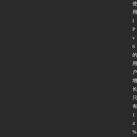
I
P
v
6
1
4
%