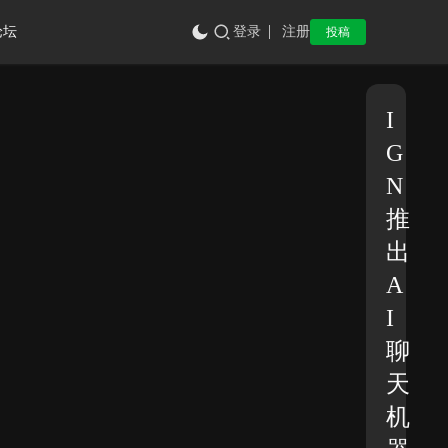
论坛
登录
注册
投稿
I
G
N
推
出
A
I
聊
天
机