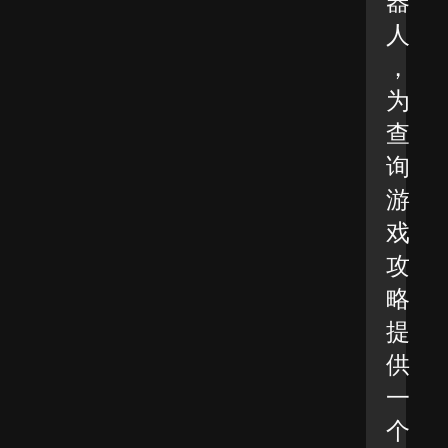
器
人
，
为
查
询
游
戏
攻
略
提
供
一
个