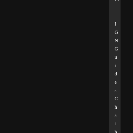
—
—
I
G
N 
G
u
i
d
e
s 
C
h
a
t
b