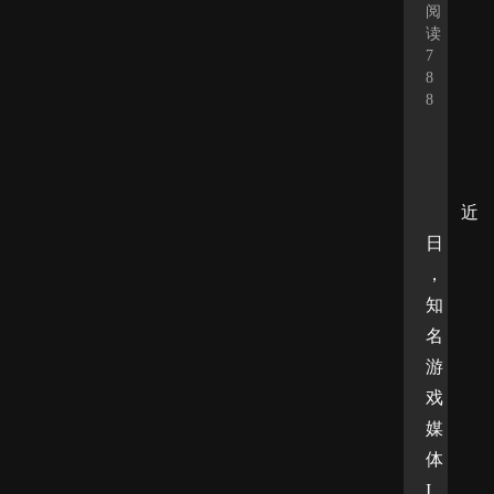
阅
读
7
8
8
近
日
，
知
名
游
戏
媒
体
I