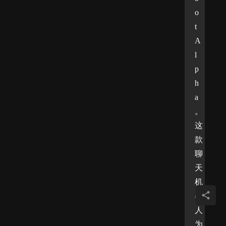
o
t 
A
l
p
h
a
。
这
款
聊
天
机
器
人
为