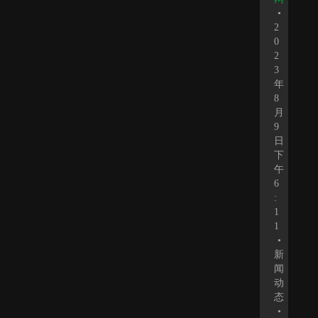
•
2
0
2
3
年
8
月
9
日
下
午
6
:
1
1
•
新
闻
动
态
•