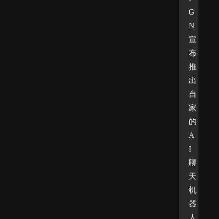
G
N
宣
布
推
出
自
家
的
A
I
聊
天
机
器
人