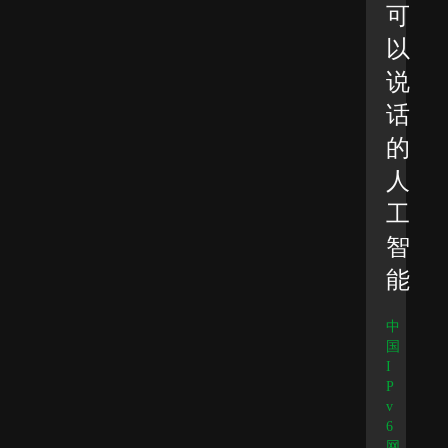
可
以
说
话
的
人
工
智
能
中
国
I
P
v
6
网