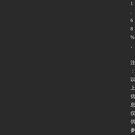
1
.
6
8
%