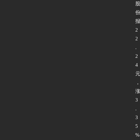
2
首
2
页
.
2
4
新
闻
动
态
3
.
协
3
议
5
基
础
%