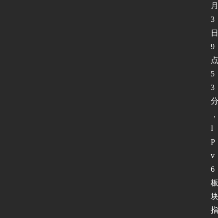
3
9
5
3
I
P
v
6