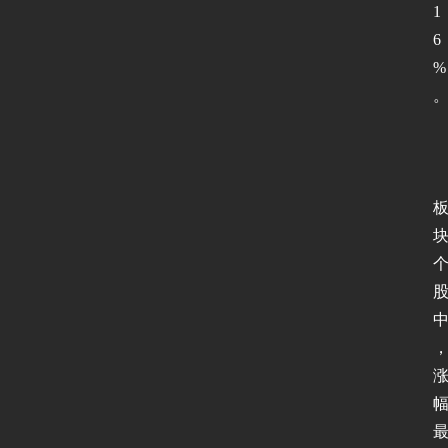
1
6
%