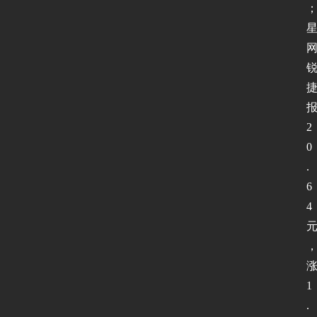
网
络
安
全
2
登录
注册
0
应
.
用
软
6
件
4
I
P
1
v
.
6