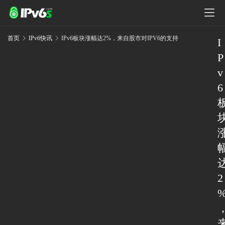
首页
IPv6快讯
IPv6板块涨幅达2%，来自股市对IPV6的支持
I
P
v
6
2