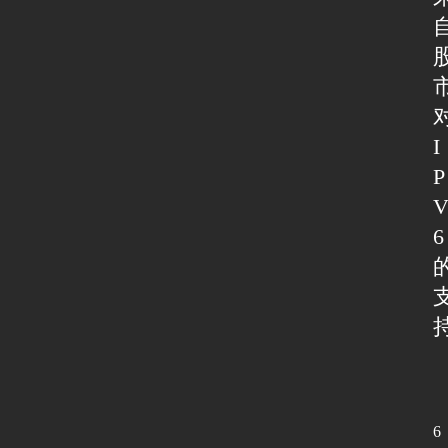
I
P
6
6