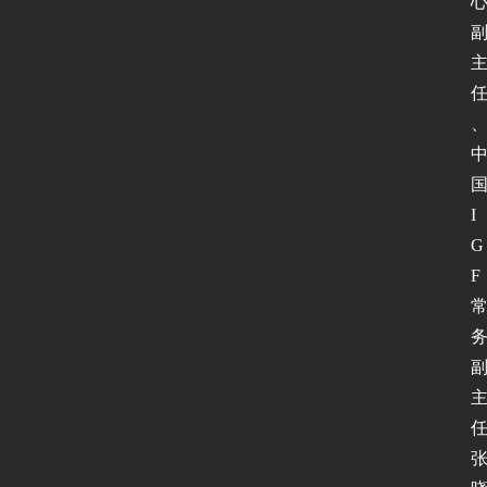
I
G
F