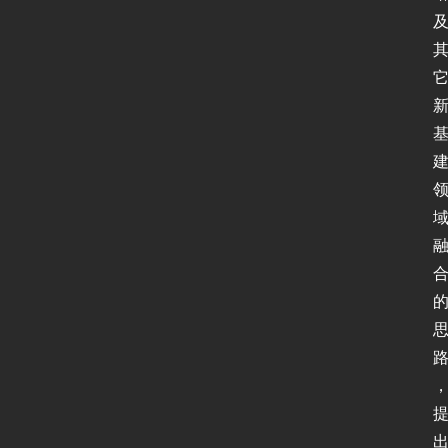
协
议
基
础
网
络
安
全
登录
注册
应
用
软
件