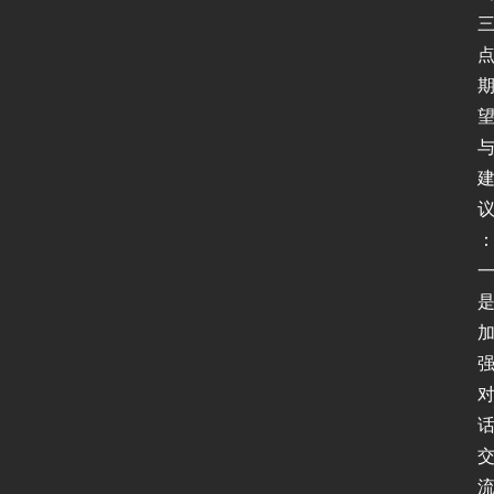
I
P
v
6
测
试
I
P
v
6
论
坛