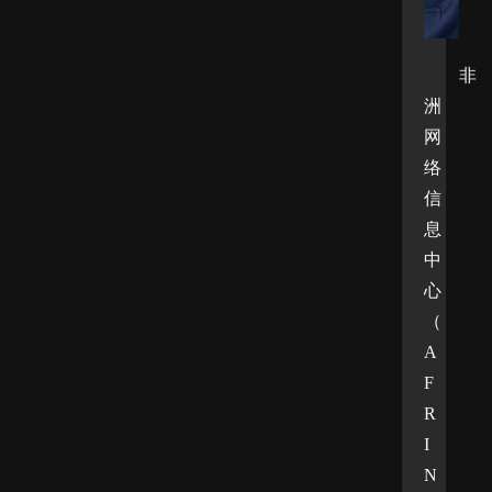
非
洲
网
络
信
息
中
心
（
A
F
R
I
N