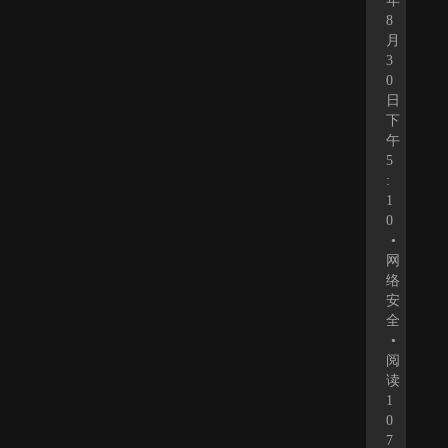
年
8
月
3
0
日
下
午
5
:
1
0
•
网
络
安
全
•
阅
读
1
0
7