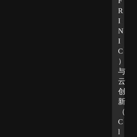
F
R
I
N
I
C
）
与
云
创
新
（
C
l