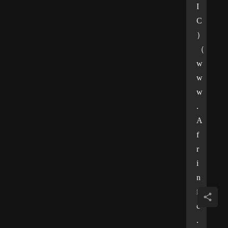
I
C
）
（
w
w
w
.
A
f
r
i
n
i
c
.