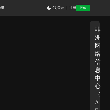
论坛
登录
注册
投稿
非
洲
网
络
信
息
中
心
（
A