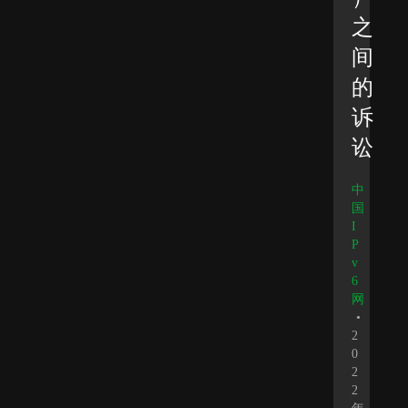
之
间
的
诉
讼
中
国
I
P
v
6
网
•
2
0
2
2