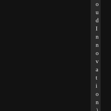
o
u
d
I
n
n
o
v
a
t
i
o
n
）