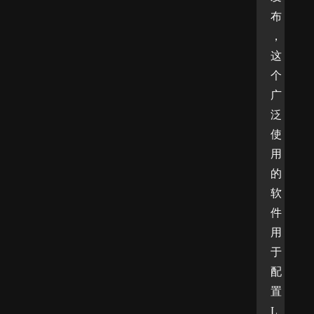
布
，
这
个
广
泛
使
用
的
软
件
用
于
配
置
L