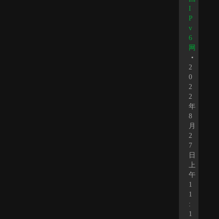
I
P
v
6
网
•
2
0
2
2
年
8
月
2
7
日
上
午
1
1
:
1