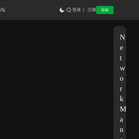
论坛
登录
注册
投稿
N
e
t
w
o
r
k
M
a
n