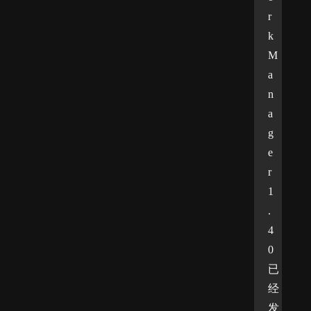
r
k
M
a
n
a
g
e
r 
1
.
4
0
已
经
发