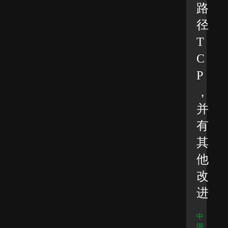
路
径
T
C
P
，
并
有
其
他
改
进
中
国