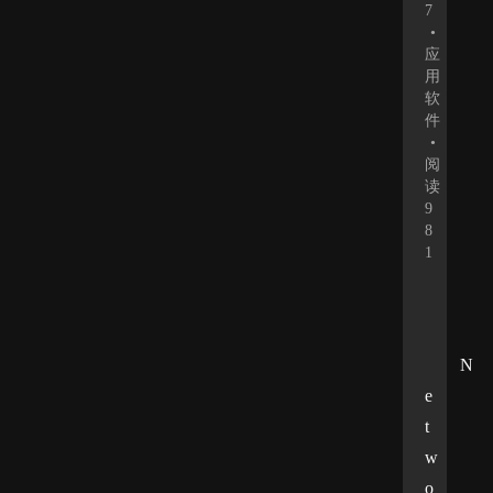
7
•
应
用
软
件
•
阅
读
9
8
1
N
e
t
w
o