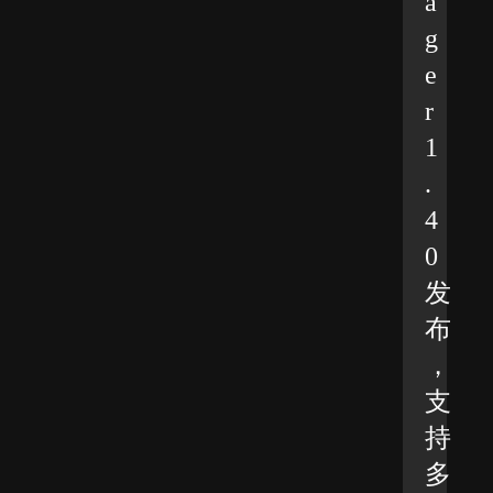
a
g
e
r
1
.
4
0
发
布
，
支
持
多