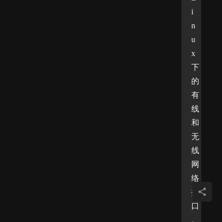
i
n
u
x
下
的
有
线
和
无
线
网
络
接
口
。