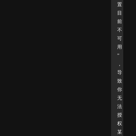
置
目
前
不
可
用
”
，
导
致
你
无
法
授
权
某