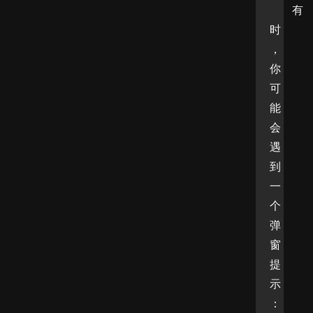
有
时
，
你
可
能
会
遇
到
一
个
弹
窗
提
示
：