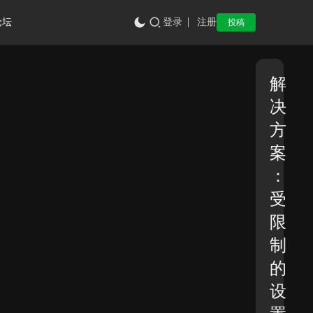
论坛
登录
注册
投稿
解
决
方
案
：
受
限
制
的
设