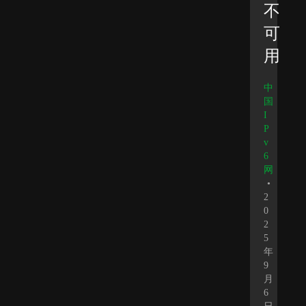
不
可
用
中
国
I
P
v
6
网
•
2
0
2
5
年
9
月
6