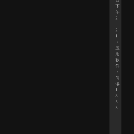
日
下
午
2
:
2
1
•
应
用
软
件
•
阅
读
1
8
5
3