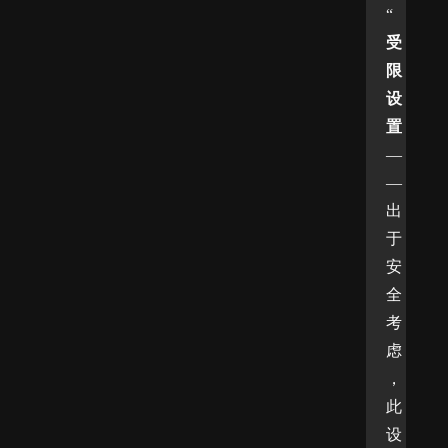
“
受
限
设
置
—
—
出
于
安
全
考
虑
，
此
设