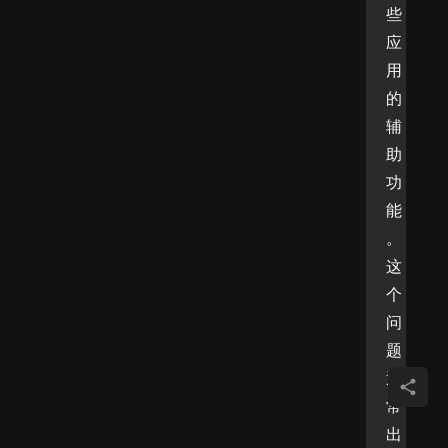
些
应
用
的
辅
助
功
能
。
这
个
问
题
通
常
出