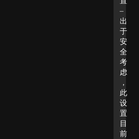
置
–
出
于
安
全
考
虑
，
此
设
置
目
前