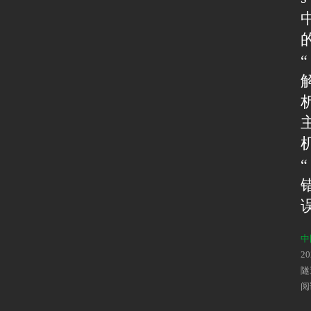
“
“
中
2
隧
阅