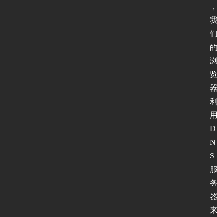
D
N
S