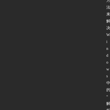
W
i
n
d
o
w
s
的
“