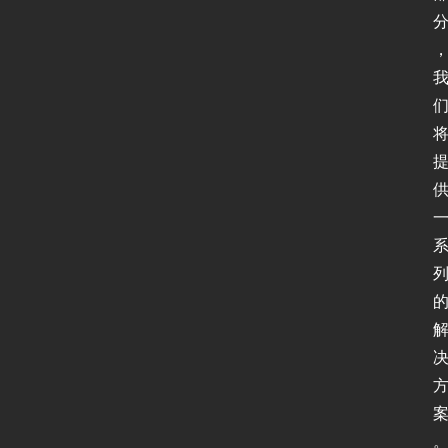
I
P
v
6
测
试
I
P
v
6
论
坛