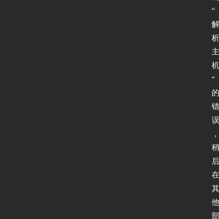
协
“
议
基
础
机
网
“
络
安
全
登录
注册
应
用
软
件