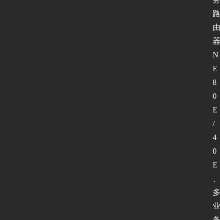
N
E
8
0
E
/
4
0
E