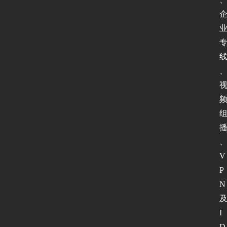
V
P
N
I
D