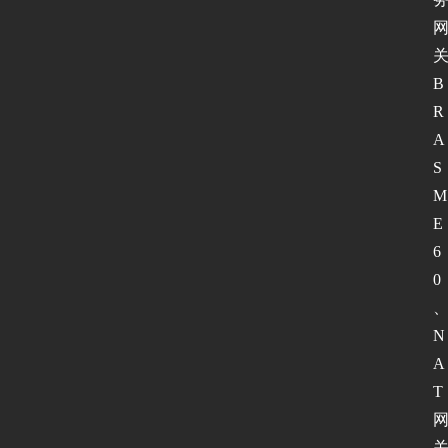
B
R
A
S 
M
E
6
0
N
A
T