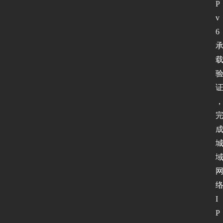
P
v
6
I
P