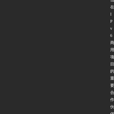
I
P
v
6