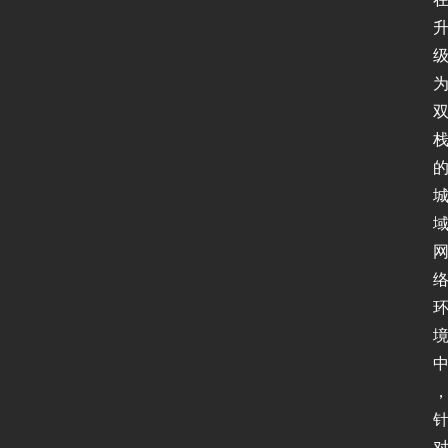
动
态
协
议
基
础
网
络
安
全
登录
注册
应
用