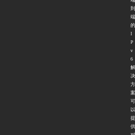
I
P
v
6