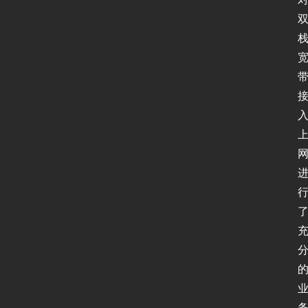
软
件
I
P
v
6
测
试
I
P
v
6
论
坛