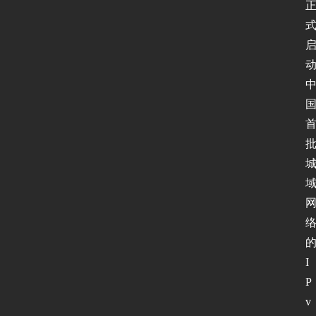
I
P
v