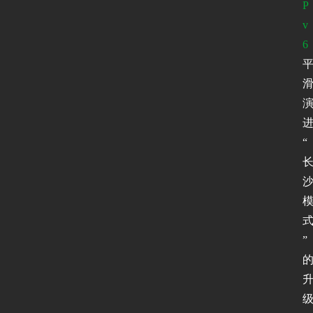
P
v
6
“
”