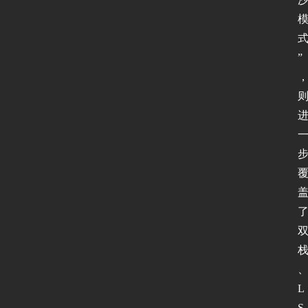
”
L
S