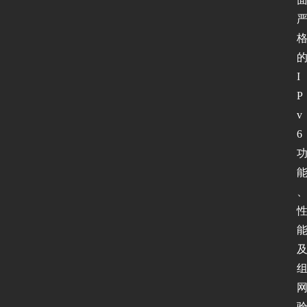
I
P
v
6