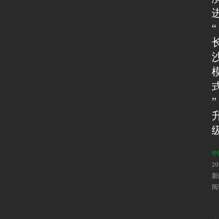
“
”
中
2
新
阅