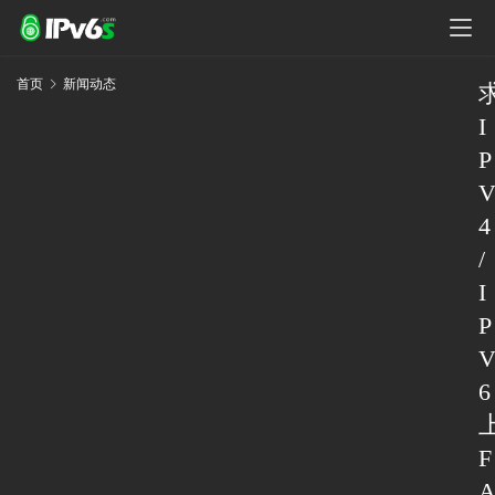
首页
新闻动态
I
P
4
/
I
P
6
F