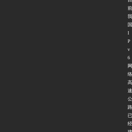
I
P
v
6