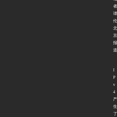
者
伦
I
P
v
4