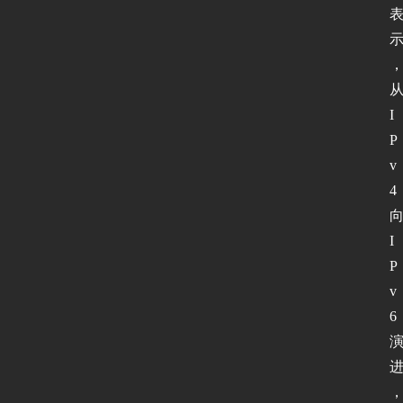
I
P
v
4
I
P
v
6