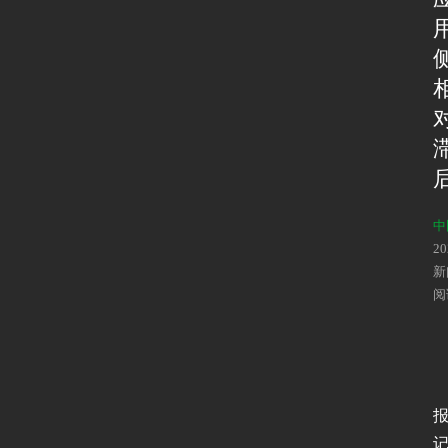
中
2
新
阅