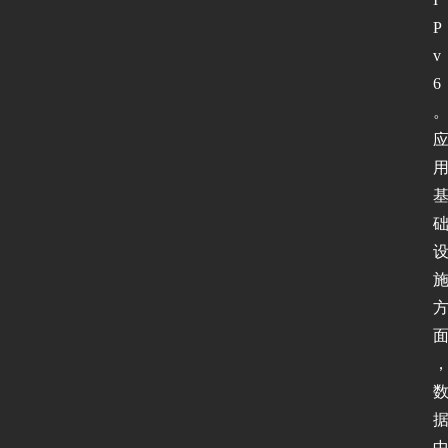
P
v
6