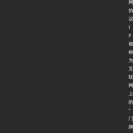
I
P
“