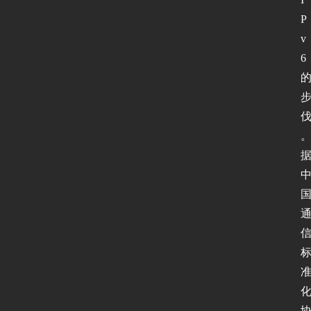
P
v
6