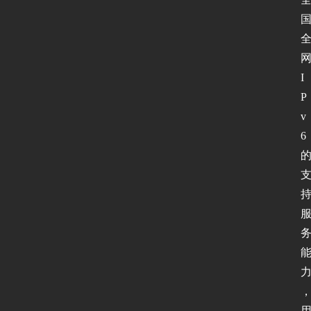
I
P
v
6