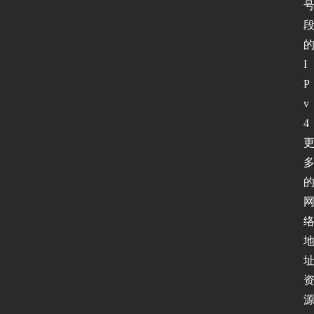
I
P
v
4 