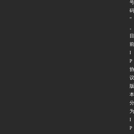
”
前
I
P 
为
I
P