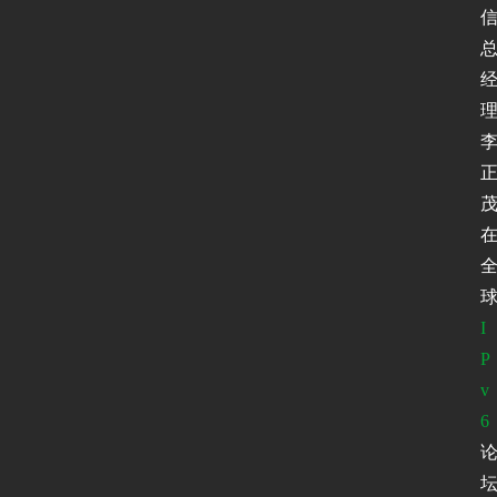
I
P
v
6