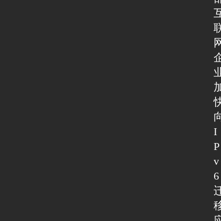
I
P
v
6