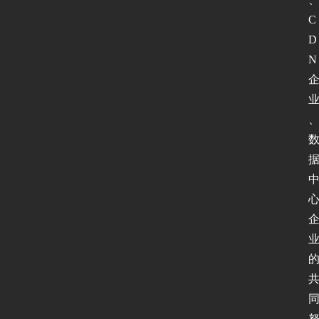
C
D
N