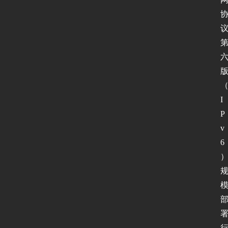
软
件
I
P
v
I
6
测
P
试
v
6
I
P
v
6
论
坛