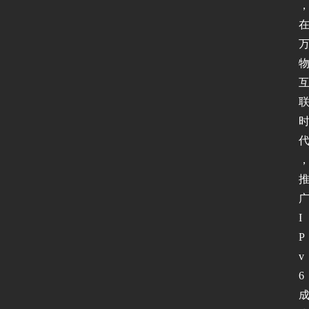
，
I
P
v
6