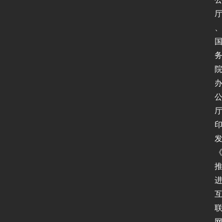
动
态
协
议
基
础
网
络
安
全
登录
注册
应
用