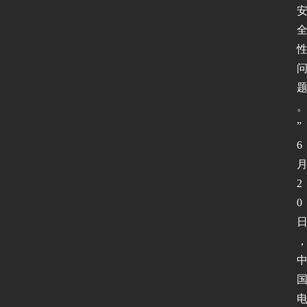
”
6
2
0