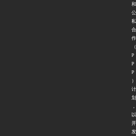
页
新
闻
动
态
P
P
协
P
议
基
础
网
络
安