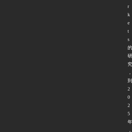
r
k
e
t
s
2
0
2
5