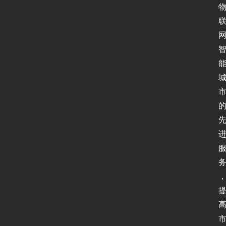
全
登录
注册
应
用
软
件
I
P
v
6
测
试
I