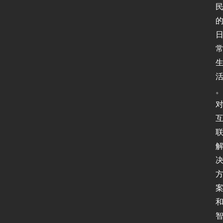
P
v
6
论
坛