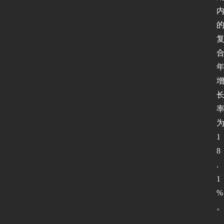
1
8
.
1
%