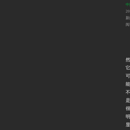
中
2
新
阅