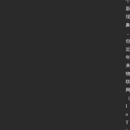
I
o
T