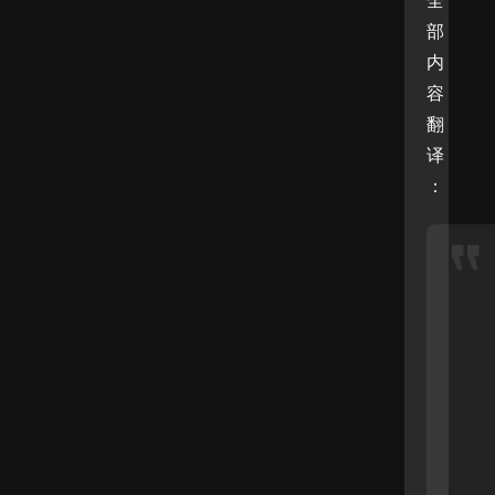
全
部
内
容
翻
译
：