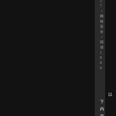
2
7
•
网
络
安
全
•
阅
读
1
8
0
0
以
下
内