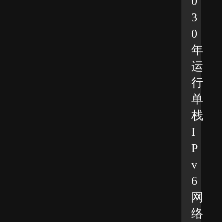
0
3
0
年
运
行
单
栈
I
P
v
6
网
络