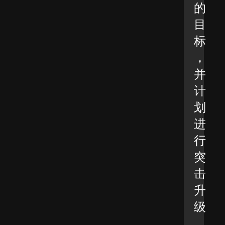
的
目
标
，
并
计
划
进
行
突
击
升
级