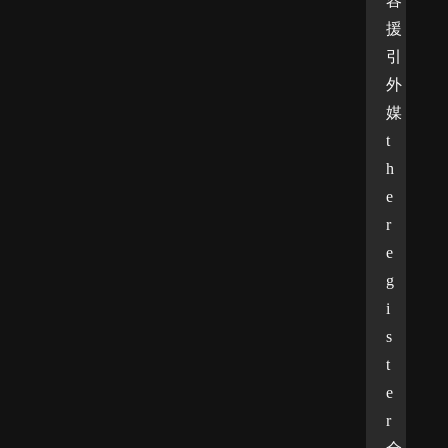
容
援
引
外
媒
t
h
e
r
e
g
i
s
t
e
r