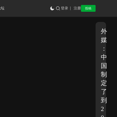
论坛
登录
注册
投稿
外
媒
：
中
国
制
定
了
到
2