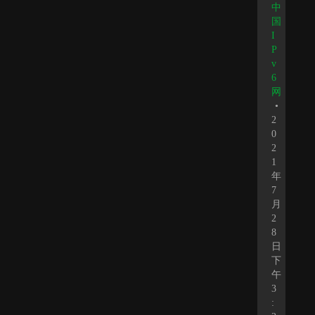
中
国
I
P
v
6
网
•
2
0
2
1
年
7
月
2
8
日
下
午
3
: