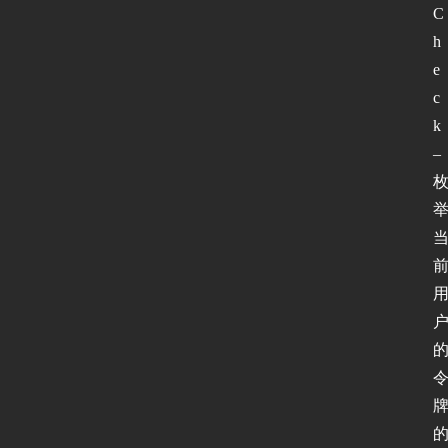
C
h
e
c
k 
– 
首