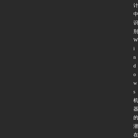
W
i
n
d
o
w
s