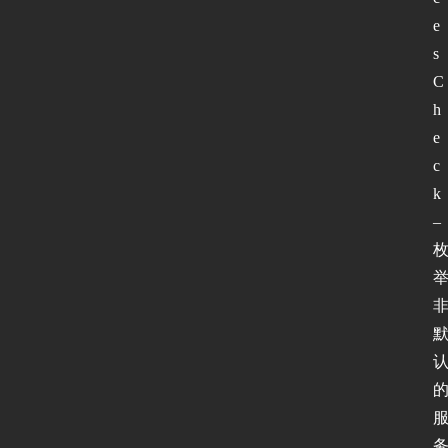
P
e
v
s
6
C
论
坛
h
e
c
k 
– 