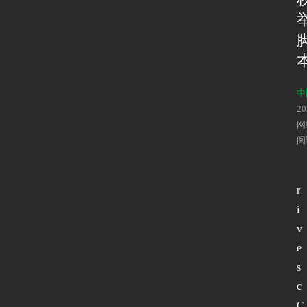
中
2
网
阅
r
i
v
e
s
c
C