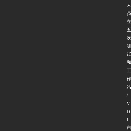
/
V
D
I