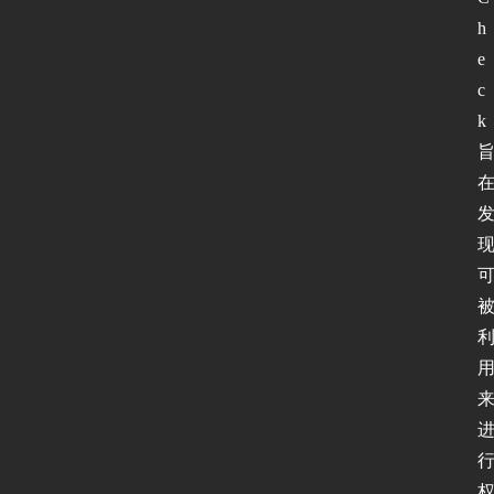
h
e
c
k