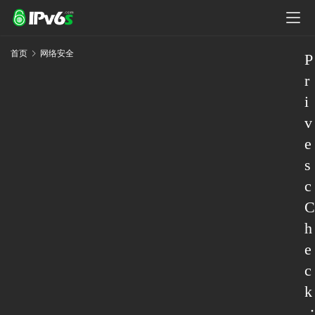
首页
网络安全
P
r
i
v
e
s
c
C
h
e
c
k