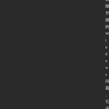
W
i
n
d
o
w
s