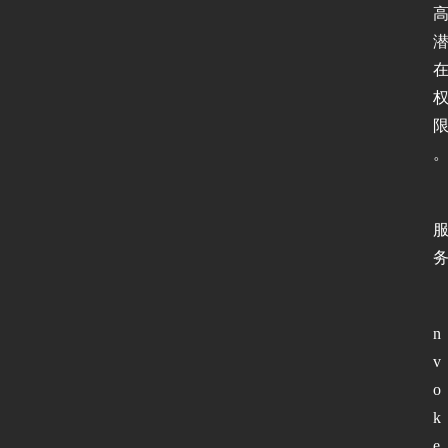
页
新
闻
动
态
协
议
基
础
n
v
网
o
络
k
安
e